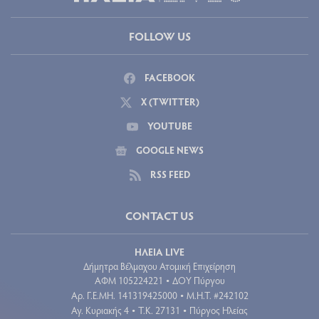
FOLLOW US
FACEBOOK
X (TWITTER)
YOUTUBE
GOOGLE NEWS
RSS FEED
CONTACT US
ΗΛΕΙΑ LIVE
Δήμητρα Βέλμαχου Ατομική Επιχείρηση
ΑΦΜ 105224221
ΔΟΥ Πύργου
•
Aρ. Γ.Ε.ΜΗ. 141319425000
Μ.Η.Τ. #242102
•
Αγ. Κυριακής 4
Τ.Κ. 27131
Πύργος Ηλείας
•
•