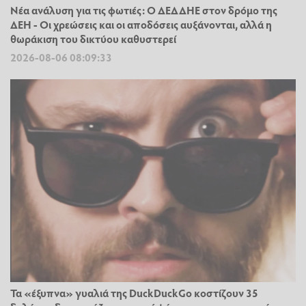
Νέα ανάλυση για τις φωτιές: Ο ΔΕΔΔΗΕ στον δρόμο της
ΔΕΗ - Οι χρεώσεις και οι αποδόσεις αυξάνονται, αλλά η
θωράκιση του δικτύου καθυστερεί
2026-08-06 08:09:33
Τα «έξυπνα» γυαλιά της DuckDuckGo κοστίζουν 35