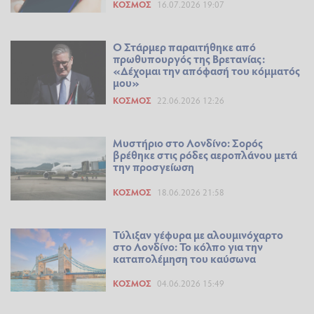
ΚΌΣΜΟΣ
16.07.2026 19:07
Ο Στάρμερ παραιτήθηκε από
πρωθυπουργός της Βρετανίας:
«Δέχομαι την απόφασή του κόμματός
μου»
ΚΌΣΜΟΣ
22.06.2026 12:26
Μυστήριο στο Λονδίνο: Σορός
βρέθηκε στις ρόδες αεροπλάνου μετά
την προσγείωση
ΚΌΣΜΟΣ
18.06.2026 21:58
Τύλιξαν γέφυρα με αλουμινόχαρτο
στο Λονδίνο: Το κόλπο για την
καταπολέμηση του καύσωνα
ΚΌΣΜΟΣ
04.06.2026 15:49