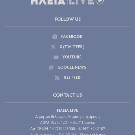
FOLLOW US
FACEBOOK
X (TWITTER)
YOUTUBE
GOOGLE NEWS
RSS FEED
CONTACT US
ΗΛΕΙΑ LIVE
Δήμητρα Βέλμαχου Ατομική Επιχείρηση
ΑΦΜ 105224221
ΔΟΥ Πύργου
•
Aρ. Γ.Ε.ΜΗ. 141319425000
Μ.Η.Τ. #242102
•
Αγ. Κυριακής 4
Τ.Κ. 27131
Πύργος Ηλείας