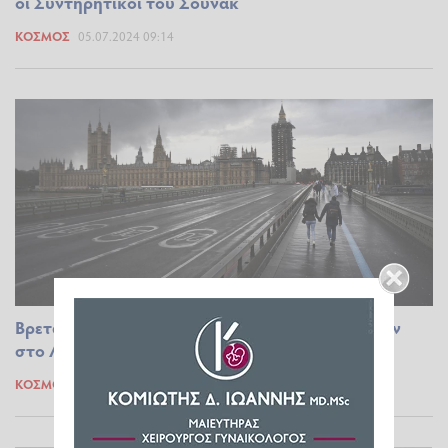
οι Συντηρητικοί του Σούνακ
ΚΌΣΜΟΣ
05.07.2024 09:14
Βρετανία: Σε ύψος ρεκόρ ο αριθμός των άστεγων
στο Λονδίνο
ΚΌΣΜΟΣ
27.06.2024 18:15