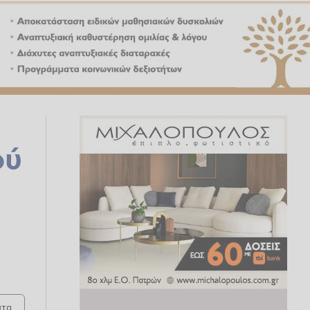
ού
τα