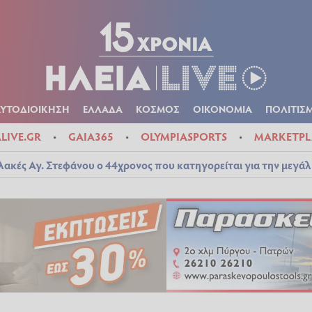
Α
ΠΟΛΙΤΙΚΑ
ΑΥΤΟΔΙΟΙΚΗΣΗ
ΕΛΛΑΔΑ
ΚΟΣΜΟΣ
ΟΙΚΟΝ
ΚΑΙΡΟΣ
ΑΥΤΟΔΙΟΙΚΗΣΗ
ΕΛΛΑΔΑ
ΚΟΣΜΟΣ
ΟΙΚΟΝΟΜΙΑ
ΠΟΛΙΤΙΣ
ALIVE.GR
GAIA365
OLYMPIASPORTS
MARKETPL
λακές Αγ. Στεφάνου ο 44χρονος που κατηγορείται για την μεγά