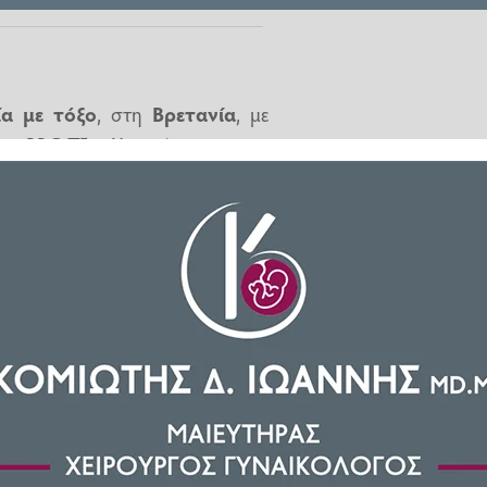
ία με τόξο
, στη
Βρετανία
, με
ου BBC Τζον Χαντ, έρχονται στο
α
βοήθεια πριν
εκτελεστούν
ρονος Κάιλ Κλίφορντ που έχει
ς του παρουσιαστή. Ο άνδρας
αν κρυμμένος σε
νεκροταφείο
πλό φονικό
ι
στo νοσοκομείο με σοβαρά
εαυτό του
, προσπαθώντας
να