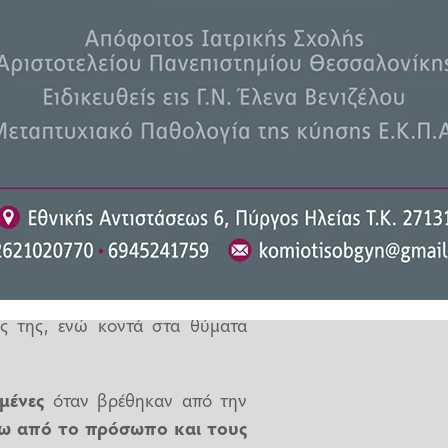
1χρονη Κάρολ Χαντ και τις δύο
άλεσε την αστυνομία
ραυγές
. Επίσης, ένα από τα τρία
σε για το περιστατικό.
ειλε μήνυμα στον σύντροφό της
φέρεται να βρέθηκε στο διάδρομο
ος της, ενώ κοντά στα θύματα
μένες
όταν βρέθηκαν από την
ω από το πρόσωπο και τους