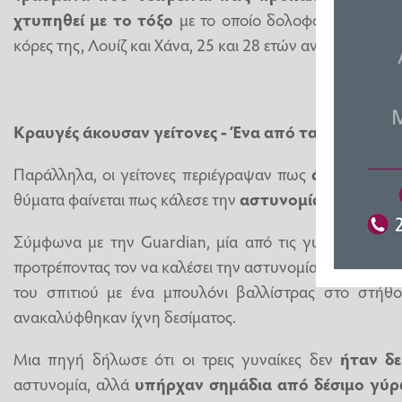
χτυπηθεί με το τόξο
με το οποίο δολοφόνησε την 6
κόρες της, Λουίζ και Χάνα, 25 και 28 ετών αντίστοιχα.
Κραυγές άκουσαν γείτονες - Ένα από τα θύματα κ
Παράλληλα, οι γείτονες περιέγραψαν πως
άκουσαν
κ
θύματα φαίνεται πως κάλεσε την
αστυνομία
και ενημέρω
Σύμφωνα με την Guardian, μία από τις γυναίκες έστ
προτρέποντας τον να καλέσει την αστυνομία. Η Κάρολ, 
του σπιτιού με ένα μπουλόνι βαλλίστρας στο στήθ
ανακαλύφθηκαν ίχνη δεσίματος.
Μια πηγή δήλωσε ότι οι τρεις γυναίκες δεν
ήταν δε
αστυνομία, αλλά
υπήρχαν σημάδια από δέσιμο γύρ