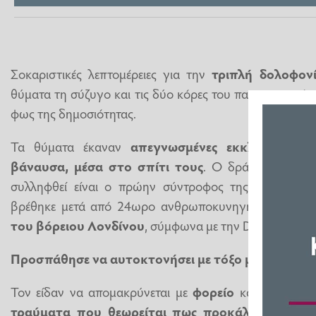
Σοκαριστικές λεπτομέρειες για την
τριπλή δολοφον
θύματα τη σύζυγο και τις δύο κόρες του παρουσιαστή τ
φως της δημοσιότητας.
Τα θύματα έκαναν
απεγνωσμένες εκκλήσεις
γι
βάναυσα, μέσα στο σπίτι τους
. Ο δράστης, ο 26χ
συλληφθεί είναι ο πρώην σύντροφος της μιας κόρη
βρέθηκε μετά από 24ωρο ανθρωποκυνηγητού, και ήτ
του βόρειου Λονδίνου
, σύμφωνα με την Daily Mail.
Προσπάθησε να αυτοκτονήσει με τόξο μετά το τρι
Τον είδαν να απομακρύνεται με
φορείο
και παραμένε
τραύματα που θεωρείται πως προκάλεσε στον 