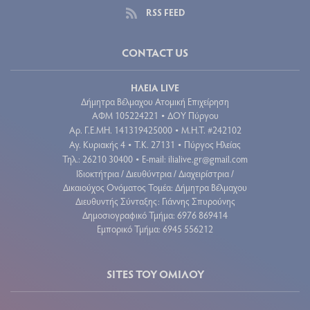
RSS FEED
CONTACT US
ΗΛΕΙΑ LIVE
Δήμητρα Βέλμαχου Ατομική Επιχείρηση
ΑΦΜ 105224221
ΔΟΥ Πύργου
•
Aρ. Γ.Ε.ΜΗ. 141319425000
Μ.Η.Τ. #242102
•
Αγ. Κυριακής 4
Τ.Κ. 27131
Πύργος Ηλείας
•
•
Τηλ.: 26210 30400
E-mail:
ilialive.gr@gmail.com
•
Ιδιοκτήτρια / Διευθύντρια / Διαχειρίστρια /
Δικαιούχος Ονόματος Τομέα: Δήμητρα Βέλμαχου
Διευθυντής Σύνταξης: Γιάννης Σπυρούνης
Δημοσιογραφικό Τμήμα: 6976 869414
Εμπορικό Τμήμα: 6945 556212
SITES ΤΟΥ ΟΜΙΛΟΥ