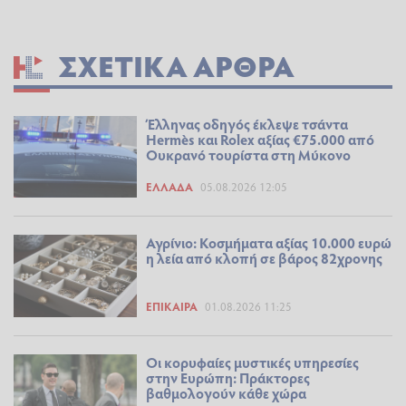
ΣΧΕΤΙΚΆ ΆΡΘΡΑ
Έλληνας οδηγός έκλεψε τσάντα
Hermès και Rolex αξίας €75.000 από
Ουκρανό τουρίστα στη Μύκονο
ΕΛΛΆΔΑ
05.08.2026 12:05
Αγρίνιο: Κοσμήματα αξίας 10.000 ευρώ
η λεία από κλοπή σε βάρος 82χρονης
ΕΠΊΚΑΙΡΑ
01.08.2026 11:25
Οι κορυφαίες μυστικές υπηρεσίες
στην Ευρώπη: Πράκτορες
βαθμολογούν κάθε χώρα