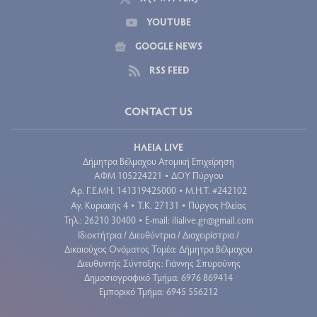
YOUTUBE
GOOGLE NEWS
RSS FEED
CONTACT US
ΗΛΕΙΑ LIVE
Δήμητρα Βέλμαχου Ατομική Επιχείρηση
ΑΦΜ 105224221
ΔΟΥ Πύργου
•
Aρ. Γ.Ε.ΜΗ. 141319425000
Μ.Η.Τ. #242102
•
Αγ. Κυριακής 4
Τ.Κ. 27131
Πύργος Ηλείας
•
•
Τηλ.: 26210 30400
E-mail:
ilialive.gr@gmail.com
•
Ιδιοκτήτρια / Διευθύντρια / Διαχειρίστρια /
Δικαιούχος Ονόματος Τομέα: Δήμητρα Βέλμαχου
Διευθυντής Σύνταξης: Γιάννης Σπυρούνης
Δημοσιογραφικό Τμήμα: 6976 869414
Εμπορικό Τμήμα: 6945 556212