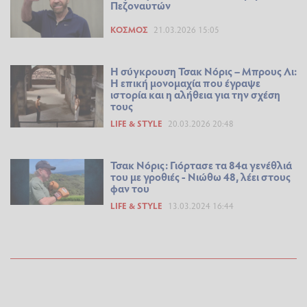
Πεζοναυτών
ΚΌΣΜΟΣ
21.03.2026 15:05
Η σύγκρουση Τσακ Νόρις – Μπρους Λι:
Η επική μονομαχία που έγραψε
ιστορία και η αλήθεια για την σχέση
τους
LIFE & STYLE
20.03.2026 20:48
Τσακ Νόρις: Γιόρτασε τα 84α γενέθλιά
του με γροθιές - Νιώθω 48, λέει στους
φαν του
LIFE & STYLE
13.03.2024 16:44