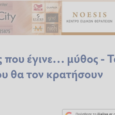
 που έγινε… μύθος - Τ
ου θα τον κρατήσουν
Πρόσθεσε το
ilialive.gr
σ