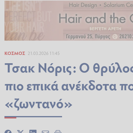
ΚΌΣΜΟΣ
21.03.2026 11:45
Τσακ Νόρις: Ο θρύλος
πιο επικά ανέκδοτα π
«ζωντανό»