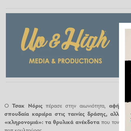
Ο
Τσακ Νόρις
πέρασε στην αιωνιότητα,
αφήνοντ
σπουδαία καριέρα στις ταινίες δράσης, αλλά κα
«κληρονομιά»: τα θρυλικά ανέκδοτα
που τον μετ
ποπ κουλτούρας.