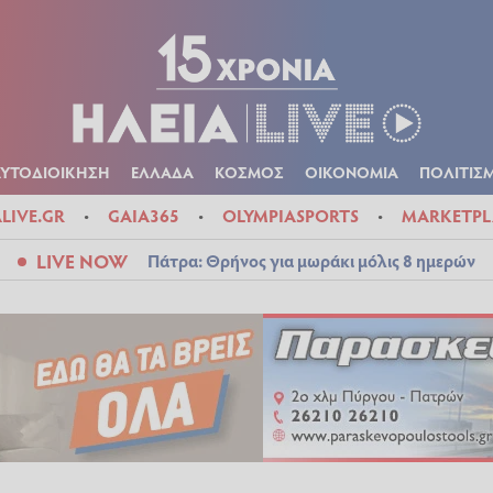
Α
ΠΟΛΙΤΙΚΑ
ΑΥΤΟΔΙΟΙΚΗΣΗ
ΕΛΛΑΔΑ
ΚΟΣΜΟΣ
ΟΙΚΟΝ
ΚΑΙΡΟΣ
ΑΥΤΟΔΙΟΙΚΗΣΗ
ΕΛΛΑΔΑ
ΚΟΣΜΟΣ
ΟΙΚΟΝΟΜΙΑ
ΠΟΛΙΤΙΣ
ALIVE.GR
GAIA365
OLYMPIASPORTS
MARKETPL
LIVE NOW
Πάτρα: Θρήνος για μωράκι μόλις 8 ημερών