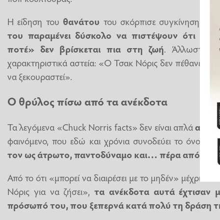
Η είδηση του
θανάτου
του σκόρπισε συγκίνηση, ω
του παραμένει δύσκολο να πιστέψουν ότι ο ά
ποτέ» δεν βρίσκεται πια στη ζωή
. Άλλωστε, ό
χαρακτηριστικά αστεία: «Ο Τσακ Νόρις δεν πέθανε, απ
να ξεκουραστεί».
Ο θρύλος πίσω από τα ανέκδοτα
Τα λεγόμενα «Chuck Norris facts» δεν είναι απλά
ανέκ
φαινόμενο, που εδώ και χρόνια συνοδεύει το όνομα 
τον ως άτρωτο, παντοδύναμο και… πέρα από τους
Από το ότι «μπορεί να διαιρέσει με το μηδέν» μέχρι ότι
Νόρις για να ζήσει»,
τα ανέκδοτα αυτά έχτισαν 
πρόσωπό του, που ξεπερνά κατά πολύ τη δράση τ