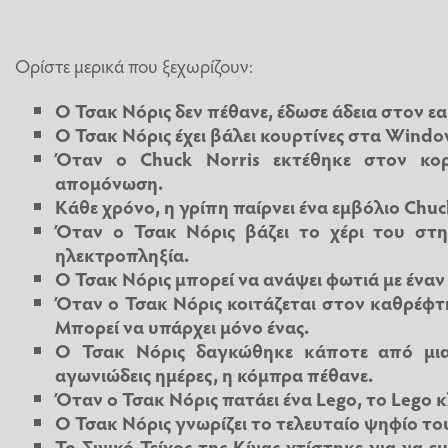
Ορίστε μερικά που ξεχωρίζουν:
Ο Τσακ Νόρις δεν πέθανε, έδωσε άδεια στον ε
Ο Τσακ Νόρις έχει βάλει κουρτίνες στα Windo
Όταν ο Chuck Norris εκτέθηκε στον κορ
απομόνωση.
Κάθε χρόνο, η γρίπη παίρνει ένα εμβόλιο Chuc
Όταν ο Τσακ Νόρις βάζει το χέρι του στη
ηλεκτροπληξία.
Ο Τσακ Νόρις μπορεί να ανάψει φωτιά με έναν
Όταν ο Τσακ Νόρις κοιτάζεται στον καθρέφτ
Μπορεί να υπάρχει μόνο ένας.
Ο Τσακ Νόρις δαγκώθηκε κάποτε από μι
αγωνιώδεις ημέρες, η κόμπρα πέθανε.
Όταν ο Τσακ Νόρις πατάει ένα Lego, το Lego κλ
Ο Τσακ Νόρις γνωρίζει το τελευταίο ψηφίο το
Το Σινικό Τείχος της Κίνας χτίστηκε για να ε