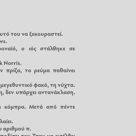
αυτό του να ξεκουραστεί.
ws.
οναϊό, ο ιός στάλθηκε σε
k Norris.
ν πρίζα, το ρεύμα παθαίνει
 μεγεθυντικό φακό, τη νύχτα.
η, δεν υπάρχει αντανάκλαση.
α κόμπρα. Μετά από πέντε
αίει.
υ αριθμού π.
μποδίσει τον Τσακ να εισέλθει