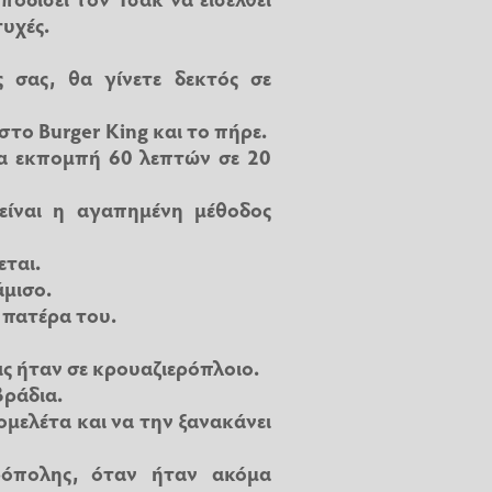
υχές.
ς σας, θα γίνετε δεκτός σε
στο Burger King και το πήρε.
ια εκπομπή 60 λεπτών σε 20
είναι η αγαπημένη μέθοδος
εται.
άμισο.
 πατέρα του.
ς ήταν σε κρουαζιερόπλοιο.
βράδια.
ομελέτα και να την ξανακάνει
ρόπολης, όταν ήταν ακόμα