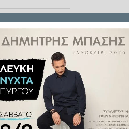
ας πίσω του όχι μόνο μια
ι μια μοναδική πολιτισμική
έτρεψαν σε… υπεράνθρωπο της