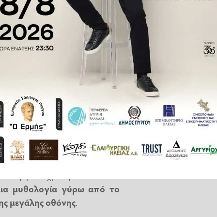
στόσο
για πολλούς θαυμαστές
νθρωπος που «δεν νικιόταν
πως λέει και ένα από τα πιο
λώς έδωσε άδεια στον εαυτό του
δοτα
- αποτελούν ένα παγκόσμιο
του ηθοποιού,
παρουσιάζοντάς
 νόμους της φυσικής
.
 «το οξυγόνο χρειάζεται τον Τσακ
μια μυθολογία γύρω από το
ης μεγάλης οθόνης
.