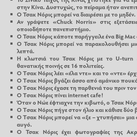
στην Κίνα. Δυστυχώς, το πείραμα ήταν ανεπιτ
Ο Τσακ Νόρις μπορεί να διαιρέσει με το μηδέν.
Αν γράψετε «Chuck Norris» στις εξετάσει
οποιοδήποτε πανεπιστήμιο.
Ο Τσακ Νόρις κάποτε παρήγγειλε ένα Big Mac 
Ο Τσακ Νόρις μπορεί να παρακολουθήσει μ
λεπτά.
Η κλωτσιά του Τσακ Νόρις με το U-turn 
θανατικής ποινής σε 16 πολιτείες.
O Tσακ Νόρις λέει «έλα ντε» και το «ντε» έρχ
Ο Tσακ Νόρις βγάζει άσσο από αμάνικο πουκ
Ο Tσακ Νόρις έχασε τη παρθενιά του πριν τον
Ο Tσακ Νόρις πίνει internet cafe!
Όταν ο Νώε έφτιαχνε την κιβωτό, ο Τσακ Νόρι
Ο Tσακ Νόρις πήγε στον ήλιο και κάθισε δύο 
Ο Tσακ Νόρις μπορεί να «ξε – χτυπήσει» μια 
αυγό.
Ο Τσακ Νόρις έχει φωτογραφίες της Ακ