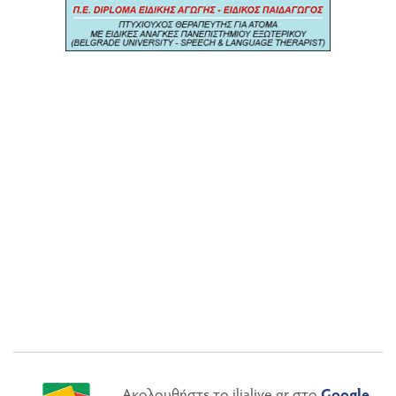
Ακολουθήστε το ilialive.gr στο
Google