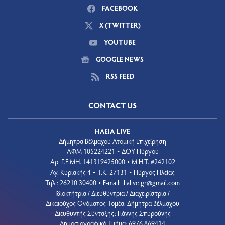
FACEBOOK
X (TWITTER)
YOUTUBE
GOOGLE NEWS
RSS FEED
CONTACT US
ΗΛΕΙΑ LIVE
Δήμητρα Βέλμαχου Ατομική Επιχείρηση
ΑΦΜ 105224221
ΔΟΥ Πύργου
•
Aρ. Γ.Ε.ΜΗ. 141319425000
Μ.Η.Τ. #242102
•
Αγ. Κυριακής 4
Τ.Κ. 27131
Πύργος Ηλείας
•
•
Τηλ.: 26210 30400
E-mail:
ilialive.gr@gmail.com
•
Ιδιοκτήτρια / Διευθύντρια / Διαχειρίστρια /
Δικαιούχος Ονόματος Τομέα: Δήμητρα Βέλμαχου
Διευθυντής Σύνταξης: Γιάννης Σπυρούνης
Δημοσιογραφικό Τμήμα: 6976 869414