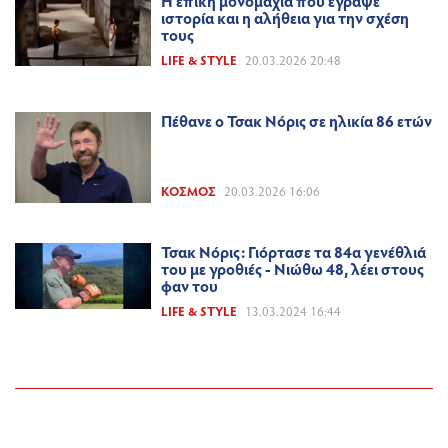
Η επική μονομαχία που έγραψε
ιστορία και η αλήθεια για την σχέση
τους
LIFE & STYLE
20.03.2026 20:48
Πέθανε ο Τσακ Νόρις σε ηλικία 86 ετών
ΚΌΣΜΟΣ
20.03.2026 16:06
Τσακ Νόρις: Γιόρτασε τα 84α γενέθλιά
του με γροθιές - Νιώθω 48, λέει στους
φαν του
LIFE & STYLE
13.03.2024 16:44