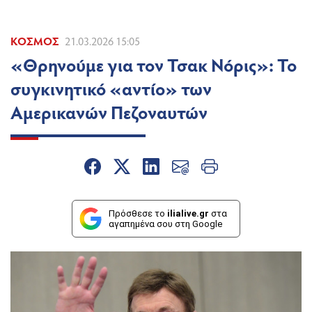
ΚΌΣΜΟΣ
21.03.2026 15:05
«Θρηνούμε για τον Τσακ Νόρις»: Το
συγκινητικό «αντίο» των
Αμερικανών Πεζοναυτών
Πρόσθεσε το
ilialive.gr
στα
αγαπημένα σου στη Google