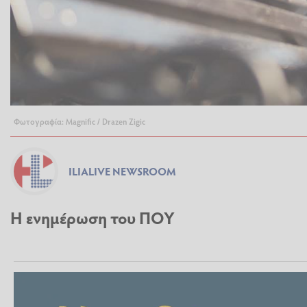
Φωτογραφία: Magnific / Drazen Zigic
ILIALIVE NEWSROOM
Η ενημέρωση του ΠΟΥ