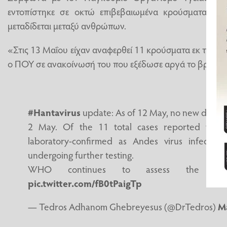
εντοπίστηκε σε οκτώ επιβεβαιωμένα κρούσματα είν
μεταδίδεται μεταξύ ανθρώπων.
«Στις 13 Μαΐου είχαν αναφερθεί 11 κρούσματα εκ των ο
ο ΠΟΥ σε ανακοίνωσή του που εξέδωσε αργά το βράδυ τ
#Hantavirus
update: As of 12 May, no new death
2 May. Of the 11 total cases reported to
laboratory-confirmed as Andes virus infection
undergoing further testing.
WHO continues to assess the ri
pic.twitter.com/fB0tPaigTp
— Tedros Adhanom Ghebreyesus (@DrTedros)
M