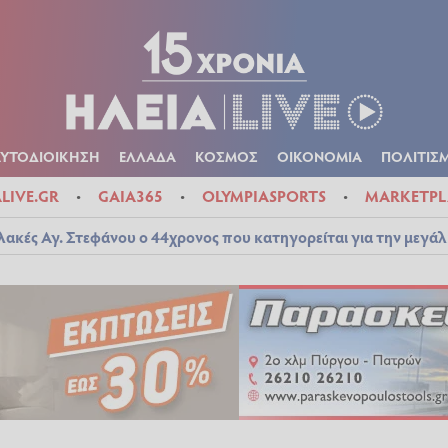
Α
ΠΟΛΙΤΙΚΑ
ΑΥΤΟΔΙΟΙΚΗΣΗ
ΕΛΛΑΔΑ
ΚΟΣΜΟΣ
ΟΙΚΟΝ
ΚΑΙΡΟΣ
ΑΥΤΟΔΙΟΙΚΗΣΗ
ΕΛΛΑΔΑ
ΚΟΣΜΟΣ
ΟΙΚΟΝΟΜΙΑ
ΠΟΛΙΤΙΣ
ALIVE.GR
GAIA365
OLYMPIASPORTS
MARKETPL
λακές Αγ. Στεφάνου ο 44χρονος που κατηγορείται για την μεγά