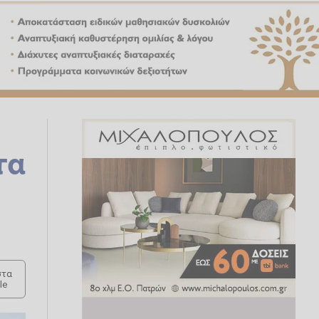
τα
τα
le