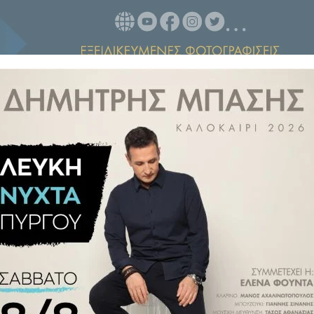
ν χανταϊό, ο οποίος μπορεί να
οστό θνησιμότητας αυτής της
υαζιερόπλοιου MV Hondius έχει
λές χώρες.
Υ), το στέλεχος του ιού που