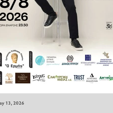
αι αυτό των Άνδεων, το οποίο
ποίων τρεις θάνατοι», επεσήμανε
ης Τετάρτης (13/5).
s have been reported since
@WHO
, eight have been
s. One remaining case is
sk to the global…
ay 13, 2026