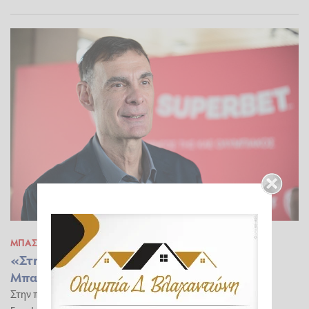
ΜΠΆΣΚΕΤ
08.08.2026 20:45
«Στην κορυφή των coach power rankings ο
Μπαρτζώκας – Τρίτος ο Ομπράντοβιτς»
Στην πρώτη θέση του power ranking των προπονητών της