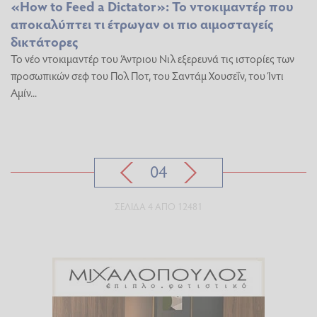
«How to Feed a Dictator»: Το ντοκιμαντέρ που
αποκαλύπτει τι έτρωγαν οι πιο αιμοσταγείς
δικτάτορες
Το νέο ντοκιμαντέρ του Άντριου Νιλ εξερευνά τις ιστορίες των
προσωπικών σεφ του Πολ Ποτ, του Σαντάμ Χουσεΐν, του Ίντι
Αμίν...
04
ΣΕΛΊΔΑ 4 ΑΠΌ 12481