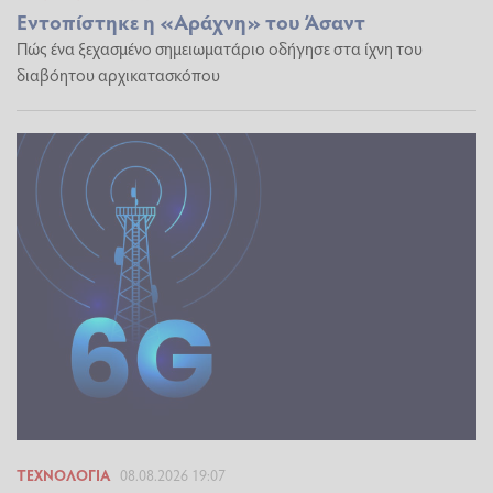
Εντοπίστηκε η «Αράχνη» του Άσαντ
Πώς ένα ξεχασμένο σημειωματάριο οδήγησε στα ίχνη του
διαβόητου αρχικατασκόπου
ΤΕΧΝΟΛΟΓΊΑ
08.08.2026 19:07