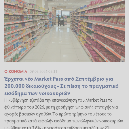
ΟΙΚΟΝΟΜΊΑ
09.08.2026 08:31
Έρχεται νέο Market Pass από Σεπτέμβριο για
200.000 δικαιούχους - Σε πίεση το πραγματικό
εισόδημα των νοικοκυριών
Η κυβέρνηση εξετάζει την επανεκκίνηση του Market Pass το
φθινόπωρο του 2026, με τη χορήγηση ψηφιακής επιταγής για
αγορές βασικών αγαθών. Tο πρώτο τρίμηνο του έτους το
πραγματικό κατά κεφαλήν εισόδημα των ελληνικών νοικοκυριών
μειώθηκε κατά 3,6% - η χειρότερη επίδοση μεταξύ των 21