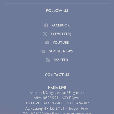
FOLLOW US
FACEBOOK
X (TWITTER)
YOUTUBE
GOOGLE NEWS
RSS FEED
CONTACT US
ΗΛΕΙΑ LIVE
Δήμητρα Βέλμαχου Ατομική Επιχείρηση
ΑΦΜ 105224221
ΔΟΥ Πύργου
•
Aρ. Γ.Ε.ΜΗ. 141319425000
Μ.Η.Τ. #242102
•
Αγ. Κυριακής 4
Τ.Κ. 27131
Πύργος Ηλείας
•
•
Τηλ.: 26210 30400
E-mail:
ilialive.gr@gmail.com
•