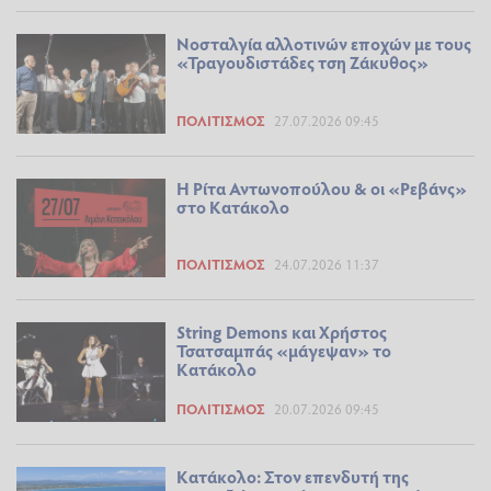
Νοσταλγία αλλοτινών εποχών με τους
«Τραγουδιστάδες τση Ζάκυθος»
ΠΟΛΙΤΙΣΜΌΣ
27.07.2026 09:45
Η Ρίτα Αντωνοπούλου & οι «Ρεβάνς»
στο Κατάκολο
ΠΟΛΙΤΙΣΜΌΣ
24.07.2026 11:37
String Demons και Χρήστος
Τσατσαμπάς «μάγεψαν» το
Κατάκολο
ΠΟΛΙΤΙΣΜΌΣ
20.07.2026 09:45
Κατάκολο: Στον επενδυτή της