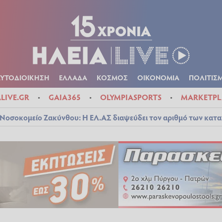
Α
ΠΟΛΙΤΙΚΑ
ΑΥΤΟΔΙΟΙΚΗΣΗ
ΕΛΛΑΔΑ
ΚΟΣΜΟΣ
ΟΙΚΟΝ
ΚΑΙΡΟΣ
ΑΥΤΟΔΙΟΙΚΗΣΗ
ΕΛΛΑΔΑ
ΚΟΣΜΟΣ
ΟΙΚΟΝΟΜΙΑ
ΠΟΛΙΤΙΣ
ALIVE.GR
GAIA365
OLYMPIASPORTS
MARKETPL
Νοσοκομείο Ζακύνθου: Η ΕΛ.ΑΣ διαψεύδει τον αριθμό των κατ