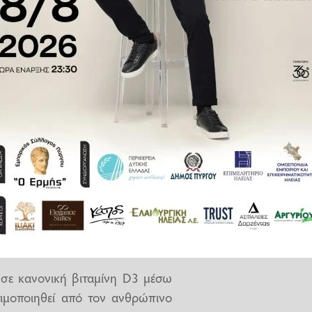
βάνοντας μάλιστα υπόψη ότι τα
μα. Όμως αρκετοί άνθρωποι δεν
νέπεια να χρειάζονται σχετικά
γιο, Χιλή, Κούβα), με επικεφαλής
ohn Innes, οι οποίοι έκαναν τη
 τροποποίησαν ένα γονίδιο της
 αυτό μπλόκαραν τη δράση του
ταμίνη σε χοληστερίνη. Έτσι, η
ς ντομάτες και στα φύλλα της
και η παραγωγικότητα του.
 σε κανονική βιταμίνη D3 μέσω
ιμοποιηθεί από τον ανθρώπινο