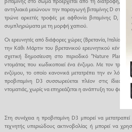
βιταμίνης στο σώμα προέρχεται από τη διατροφή, λαμ
αντηλιακά μειώνουν την παραγωγή βιταμίνης D στο σώ
τρώνε αρκετές τροφές με αφθονία βιταμίνης D, με συ
συμπληρώματα με τη μορφή χαπιού.
Οι ερευνητές από διάφορες χώρες (Βρετανία, Ιταλία, Βέλ
την Κάθι Μάρτιν του βρετανικού ερευνητικού κέντρου J
σχετική δημοσίευση στο περιοδικό "Nature Plants",
ντομάτας που κωδικοποιεί ένα ένζυμο. Με τον τρόπο
ενζύμου, το οποίο κανονικά μετατρέπει την εν λόγω βι
προβιταμίνη D3 συσσωρεύεται πλέον στις ίδιες τι
ντοματιάς, χωρίς να επηρεάζεται η ανάπτυξη του φυτού 
Στη συνέχεια η προβιταμίνη D3 μπορεί να μετατραπεί
τεχνητής υπεριώδους ακτινοβολίας ή μπορεί να χρησ