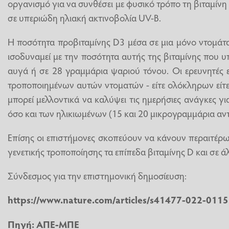
οργανισμό για να συνθέσει με φυσικό τρόπο τη βιταμίνη
σε υπεριώδη ηλιακή ακτινοβολία UV-B.
Η ποσότητα προβιταμίνης D3 μέσα σε μια μόνο ντομάτα,
ισοδυναμεί με την ποσότητα αυτής της βιταμίνης που υ
αυγά ή σε 28 γραμμάρια ψαριού τόνου. Οι ερευνητές 
τροποποιημένων αυτών ντοματών - είτε ολόκληρων είτ
μπορεί μελλοντικά να καλύψει τις ημερήσιες ανάγκες γ
όσο και των ηλικιωμένων (15 και 20 μικρογραμμάρια αντ
Επίσης οι επιστήμονες σκοπεύουν να κάνουν περαιτέρ
γενετικής τροποποίησης τα επίπεδα βιταμίνης D και σε ά
Σύνδεσμος για την επιστημονική δημοσίευση:
https://www.nature.com/articles/s41477-022-011
Πηγή: ΑΠΕ-ΜΠΕ