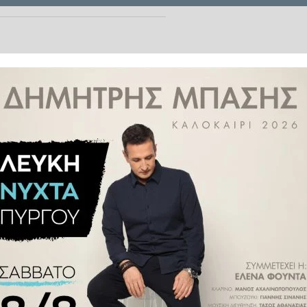
τό οι ντομάτες να τροποποιηθούν
ιταμίνη D3, τον πρόδρομο της
αποτελέσουν μια νέα διατροφική
πιπτώσεις για την δημόσια υγεία,
τικής βιταμίνης στον οργανισμό
έλλειψη βιταμίνης D, κάτι που
πως η οστεοπόρωση, ο καρκίνος,
 μπορούν να συνθέσουν βιταμίνη
αυτής της φυσικά παραγόμενης