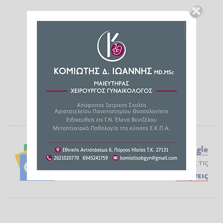
Ακολουθήστε το ilialive.gr στο
Google
News
και μάθετε πρώτοι όλες τις
Ειδήσεις