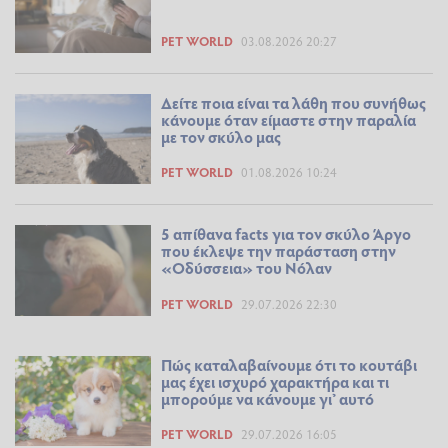
PET WORLD
03.08.2026 20:27
Δείτε ποια είναι τα λάθη που συνήθως
κάνουμε όταν είμαστε στην παραλία
με τον σκύλο μας
PET WORLD
01.08.2026 10:24
5 απίθανα facts για τον σκύλο Άργο
που έκλεψε την παράσταση στην
«Οδύσσεια» του Νόλαν
PET WORLD
29.07.2026 22:30
Πώς καταλαβαίνουμε ότι το κουτάβι
μας έχει ισχυρό χαρακτήρα και τι
μπορούμε να κάνουμε γι’ αυτό
PET WORLD
29.07.2026 16:05