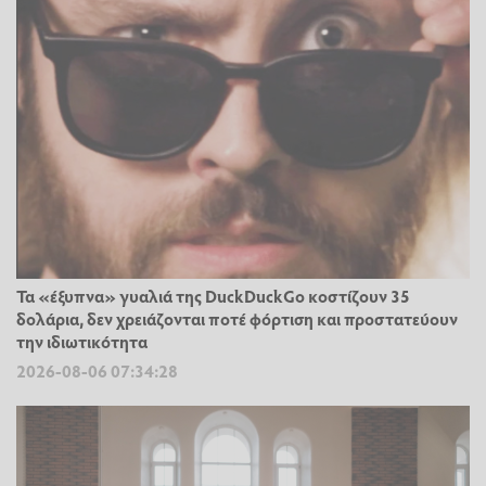
Τα «έξυπνα» γυαλιά της DuckDuckGo κοστίζουν 35
δολάρια, δεν χρειάζονται ποτέ φόρτιση και προστατεύουν
την ιδιωτικότητα
2026-08-06 07:34:28