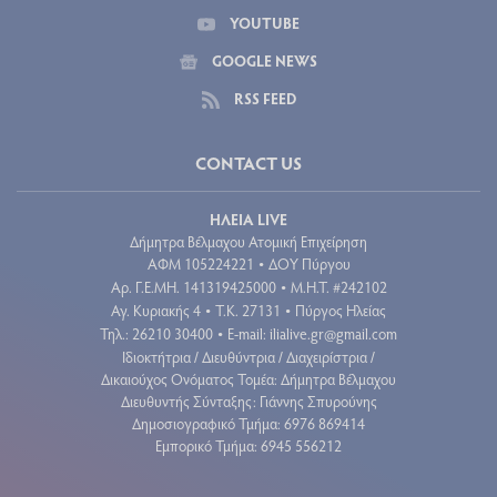
YOUTUBE
GOOGLE NEWS
RSS FEED
CONTACT US
ΗΛΕΙΑ LIVE
Δήμητρα Βέλμαχου Ατομική Επιχείρηση
ΑΦΜ 105224221
ΔΟΥ Πύργου
•
Aρ. Γ.Ε.ΜΗ. 141319425000
Μ.Η.Τ. #242102
•
Αγ. Κυριακής 4
Τ.Κ. 27131
Πύργος Ηλείας
•
•
Τηλ.: 26210 30400
E-mail:
ilialive.gr@gmail.com
•
Ιδιοκτήτρια / Διευθύντρια / Διαχειρίστρια /
Δικαιούχος Ονόματος Τομέα: Δήμητρα Βέλμαχου
Διευθυντής Σύνταξης: Γιάννης Σπυρούνης
Δημοσιογραφικό Τμήμα: 6976 869414
Εμπορικό Τμήμα: 6945 556212