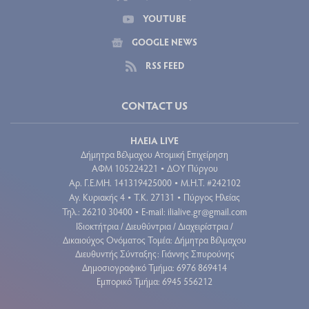
YOUTUBE
GOOGLE NEWS
RSS FEED
CONTACT US
ΗΛΕΙΑ LIVE
Δήμητρα Βέλμαχου Ατομική Επιχείρηση
ΑΦΜ 105224221
ΔΟΥ Πύργου
•
Aρ. Γ.Ε.ΜΗ. 141319425000
Μ.Η.Τ. #242102
•
Αγ. Κυριακής 4
Τ.Κ. 27131
Πύργος Ηλείας
•
•
Τηλ.: 26210 30400
E-mail:
ilialive.gr@gmail.com
•
Ιδιοκτήτρια / Διευθύντρια / Διαχειρίστρια /
Δικαιούχος Ονόματος Τομέα: Δήμητρα Βέλμαχου
Διευθυντής Σύνταξης: Γιάννης Σπυρούνης
Δημοσιογραφικό Τμήμα: 6976 869414
Εμπορικό Τμήμα: 6945 556212