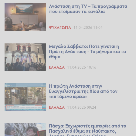
Ανάσταση στη TV – Τα προγράμματα
που ετοίμασαν τα κανάλια
ΨΥΧΑΓΩΓΊΑ
11.04.2026 11:04
Μεγάλο Σάββατο: Πότε γίνεται η
Πρώτη Ανάσταση - Το μήνυμα και τα
έθιμα
ΕΛΛΆΔΑ
11.04.2026 10:16
Η πρώτη Ανάσταση στην
Ευαγγελίστρια της Χίου από τον
«ιπτάμενο ιερέα»
ΕΛΛΆΔΑ
11.04.2026 09:24
Πάσχα: Ξεχωριστές εμπειρίες από τα
Πασχαλινά έθιμα σε Ναύπακτο,
Αγρίνιο, Ευηνοχώρι, Θέρμο