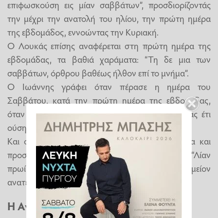
επιφωσκούση εις μί­αν σαββάτων”, προσδιορίζοντάς
την μέχρι την ανατολή του η­λίου, την πρώτη ημέρα
της εβδο­μάδος, εννοώντας την Κυριακή.
Ο Λουκάς επίσης αναφέρεται στη πρώτη ημέρα της
εβδομάδας, τα βαθιά χαράματα: “Τη δε μια των
σαββάτων, όρθρου βαθέως ήλθον επί το μνήμα”.
O Ιωάννης γράφει όταν πέρασε η ημέρα του
Σαββάτου, κατά την πρώτη ημέρα της εβδομάδας,
όταν ήταν ακόμα σκοτάδι: “Έρχεται πρωί σκοτίας έτι
ούσης εις το μνημείον”.
Και ο Μάρ­κος , συμφωνεί ως προς την ημέρα και
προσδιορίζει το χρόνο μετά τη δύση του ηλί­ου. “Λίαν
πρωί της μιας σαββάτων έρχονται επί το μνημείον
ανατείλαντος του ηλίου”.
Η Ανάσταση