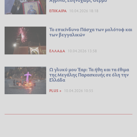
ΕΠΊΚΑΙΡΑ
10.04.2026 18:18
Το επικίνδυνο Πάσχα των μολότοφ και
των βεγγαλικών
ΕΛΛΆΔΑ
10.04.2026 13:58
Ω γλυκύ μου Έαρ: Τα ήθη και τα έθιμα
της Μεγάλης Παρασκευής σε όλη την
Ελλάδα
PLUS +
10.04.2026 10:55