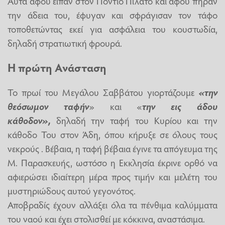
Αυτά αφού είπαν στον Πόντιο Πιλάτο και αφού πήραν
την άδεια του, έφυγαν και σφράγισαν τον τάφο
τοποθετώντας εκεί για ασφάλεια του κουστωδία,
δηλαδή στρατιωτική φρουρά.
H πρώτη Ανάσταση
Το πρωί του Μεγάλου Σαββάτου γιορτάζουμε
«την
θεόσωμον ταφήν
» και «
την εις άδου
κάθοδον»,
δηλαδή την ταφή του Κυρίου και την
κάθοδο Του στον Άδη, όπου κήρυξε σε όλους τους
νεκρούς . Βέβαια, η ταφή βέβαια έγινε τα απόγευμα της
Μ. Παρασκευής, ωστόσο η Εκκλησία έκρινε ορθό να
αφιερώσει ιδιαίτερη μέρα προς τιμήν και μελέτη του
μυστηριώδους αυτού γεγονότος.
Αποβραδίς έχουν αλλάξει όλα τα πένθιμα καλύμματα
του ναού και έχει στολισθεί με κόκκινα, αναστάσιμα.