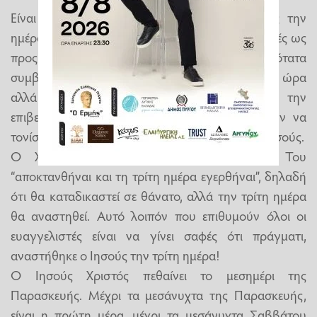
Είναι φανερό πως όλοι συμφωνούν ως προς την
ημέρα, Κυριακή, αλλά δίνουν διαφορετικές εκδοχές ως
προς την ώρα της Αναστάσεως. Αυτό πιθανότατα
συμβαίνει γιατί δεν τους ενδιαφέρει ιδιαιτέρως η ώρα
αλλά θεωρούν καθοριστικής σημασίας την
επιβεβαίωση της ημέρας. Κι αυτό γιατί θέλουν να
τονίσουν πως έγινε ακριβώς όπως το είχε πει ο Ιησούς.
Ο Χριστός είχε δηλώσει στους μαθητές Του
“αποκτανθήναι και τη τρίτη ημέρα εγερθήναι”, δηλαδή
ότι θα καταδικαστεί σε θάνατο, αλλά την τρίτη ημέρα
θα αναστηθεί. Αυτό λοιπόν που επιθυμούν όλοι οι
ευαγγελιστές είναι να γίνει σαφές ότι πράγματι,
αναστήθηκε ο Ιησούς την τρίτη ημέρα!
Ο Ιησούς Χριστός πεθαίνει το μεσημέρι της
Παρασκευής. Μέχρι τα μεσάνυχτα της Παρασκευής,
είναι η πρώτη μέρα, μέχρι τα μεσάνυχτα Σαββάτου