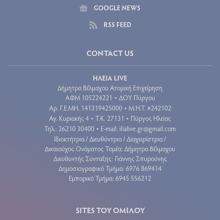
GOOGLE NEWS
RSS FEED
CONTACT US
ΗΛΕΙΑ LIVE
Δήμητρα Βέλμαχου Ατομική Επιχείρηση
ΑΦΜ 105224221
ΔΟΥ Πύργου
•
Aρ. Γ.Ε.ΜΗ. 141319425000
Μ.Η.Τ. #242102
•
Αγ. Κυριακής 4
Τ.Κ. 27131
Πύργος Ηλείας
•
•
Τηλ.: 26210 30400
E-mail:
ilialive.gr@gmail.com
•
Ιδιοκτήτρια / Διευθύντρια / Διαχειρίστρια /
Δικαιούχος Ονόματος Τομέα: Δήμητρα Βέλμαχου
Διευθυντής Σύνταξης: Γιάννης Σπυρούνης
Δημοσιογραφικό Τμήμα: 6976 869414
Εμπορικό Τμήμα: 6945 556212
SITES ΤΟΥ ΟΜΙΛΟΥ