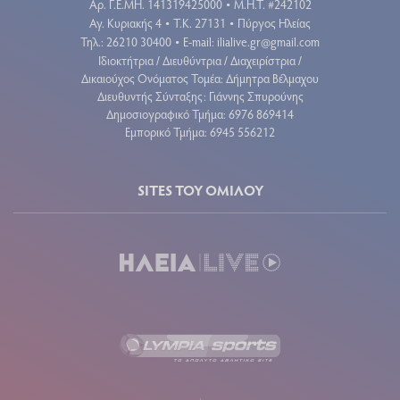
Aρ. Γ.Ε.ΜΗ. 141319425000
Μ.Η.Τ. #242102
•
Αγ. Κυριακής 4
Τ.Κ. 27131
Πύργος Ηλείας
•
•
Τηλ.: 26210 30400
E-mail:
ilialive.gr@gmail.com
•
Ιδιοκτήτρια / Διευθύντρια / Διαχειρίστρια /
Δικαιούχος Ονόματος Τομέα: Δήμητρα Βέλμαχου
Διευθυντής Σύνταξης: Γιάννης Σπυρούνης
Δημοσιογραφικό Τμήμα: 6976 869414
Εμπορικό Τμήμα: 6945 556212
SITES ΤΟΥ ΟΜΙΛΟΥ