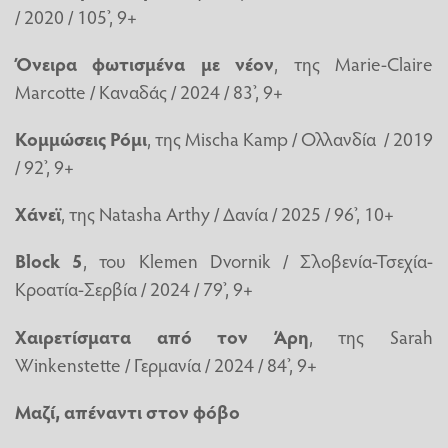
/ 2020 / 105’, 9+
Όνειρα φωτισμένα με νέον
, της Marie-Claire
Marcotte / Καναδάς / 2024 / 83’, 9+
Κομμώσεις Ρόμι
, της Mischa Kamp / Ολλανδία / 2019
/ 92’, 9+
Χάνεϊ
, της Natasha Arthy / Δανία / 2025 / 96’, 10+
Block 5
, του Klemen Dvornik / Σλοβενία-Τσεχία-
Κροατία-Σερβία / 2024 / 79’, 9+
Χαιρετίσματα από τον Άρη
, της Sarah
Winkenstette / Γερμανία / 2024 / 84’, 9+
Μαζί, απέναντι στον φόβο