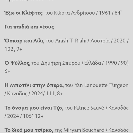
Έξω οι Κλέφτες
, του Κώστα Ανδρίτσου / 1961 / 84’
Για παιδιά και νέους
Όσκαρ και Λίλι
, του Arash T. Riahi / Αυστρία / 2020 /
102′, 9+
Ο Ψύλλος
, του Δημήτρη Σπύρου / Ελλάδα / 1990 / 90′,
6+
Η Μποτίνι στην όπερα
, του Yan Lanouette Turgeon
/ Καναδάς / 2024/ 111, 8+
Το όνομα μου είναι Τζο
, του Patrice Sauvé / Καναδάς
/ 2024 / 105’, 12+
Το δικό μου τσίρκο
, της Miryam Bouchard / Καναδάς