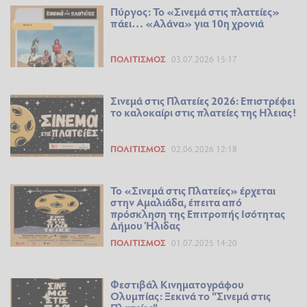
Πύργος: Το «Σινεμά στις πλατείες»
πάει… «Αλάνα» για 10η χρονιά
ΠΟΛΙΤΙΣΜΌΣ
03.07.2026 15:17
Σινεμά στις Πλατείες 2026: Επιστρέφει
το καλοκαίρι στις πλατείες της Ηλειας!
ΠΟΛΙΤΙΣΜΌΣ
02.06.2026 12:18
Το «Σινεμά στις Πλατείες» έρχεται
στην Αμαλιάδα, έπειτα από
πρόσκληση της Επιτροπής Ισότητας
Δήμου Ήλιδας
ΠΟΛΙΤΙΣΜΌΣ
01.07.2025 14:20
Φεστιβάλ Κινηματογράφου
Ολυμπίας: Ξεκινά το “Σινεμά στις