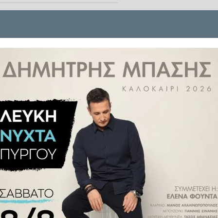
ποιήθηκε το βράδυ της Κυριακής
ταινίας στην «Αλάνα»
, που
ση 10 χρόνων
από την πρώτη
Σινεμά στις πλατείες»
, δράση
φου για Παιδιά και Νέους