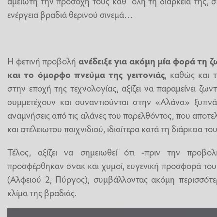
αμείωτη την προσοχή τους καθ’ όλη τη διάρκειά της, σ
ενέργεια βραδιά θερινού σινεμά…
Η φετινή προβολή
ανέδειξε για ακόμη μία φορά τη 
και το όμορφο πνεύμα της γειτονιάς
, καθώς
και 
στην εποχή της τεχνολογίας, αξίζει να παραμείνει ζων
συμμετέχουν και συναντιούνται στην «Αλάνα» ξυπν
αναμνήσεις από τις αλάνες του παρελθόντος, που αποτ
και ατέλειωτου παιχνιδιού, ιδιαίτερα κατά τη διάρκεια 
Τέλος, αξίζει να σημειωθεί ότι -πριν την προβο
προσφέρθηκαν σνακ και χυμοί, ευγενική προσφορά το
(Αλφειού 2, Πύργος), συμβάλλοντας ακόμη περισσότε
κλίμα της βραδιάς.