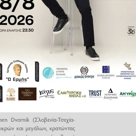
υν να δίνουν καθημερινά «πνοή»
δο της οδού Αλφειού 39 στον
ωριστή, ζεστή και χαρούμενη
 Το χορευτικό που παρουσίασαν
ίζοντας εντυπώσεις και ζεστό
καλωσόρισε και ακολούθως
ία τους ενώ η εθελόντρια του
α που διέπει το
«Σινεμά στις
en Dvornik (Σλοβενία-Τσεχία-
 μικρών και μεγάλων, κρατώντας