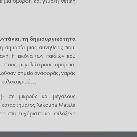
ε μια όμορφη και γεμάτη θετική
ζωντάνια, τη δημιουργικότητα
τη σημασία μιας συνήθειας που,
τανή. Η εικόνα των παιδιών που
ά στους μεγαλύτερους όμορφες
ελούσαν σημείο αναφοράς, χαράς
του καλοκαιριού…
λή- σε μικρούς και μεγάλους
υ καταστήματος Xakouna Matata
ρο στο ευχάριστο και φιλόξενο