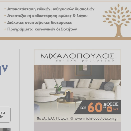
ην
τα
le