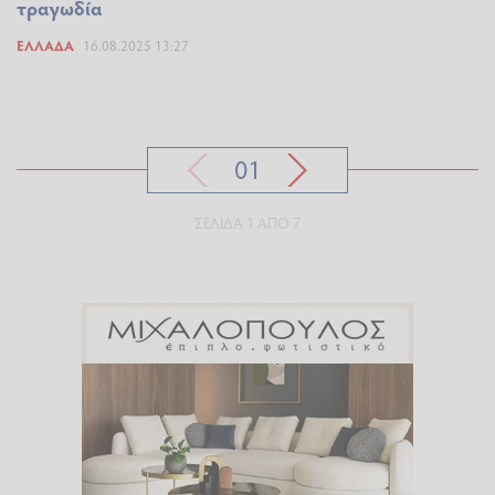
τραγωδία
ΕΛΛΆΔΑ
16.08.2025 13:27
01
ΣΕΛΊΔΑ 1 ΑΠΌ 7