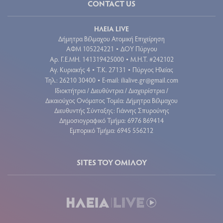
CONTACT US
ΗΛΕΙΑ LIVE
Δήμητρα Βέλμαχου Ατομική Επιχείρηση
ΑΦΜ 105224221
ΔΟΥ Πύργου
•
Aρ. Γ.Ε.ΜΗ. 141319425000
Μ.Η.Τ. #242102
•
Αγ. Κυριακής 4
Τ.Κ. 27131
Πύργος Ηλείας
•
•
Τηλ.: 26210 30400
E-mail:
ilialive.gr@gmail.com
•
Ιδιοκτήτρια / Διευθύντρια / Διαχειρίστρια /
Δικαιούχος Ονόματος Τομέα: Δήμητρα Βέλμαχου
Διευθυντής Σύνταξης: Γιάννης Σπυρούνης
Δημοσιογραφικό Τμήμα: 6976 869414
Εμπορικό Τμήμα: 6945 556212
SITES ΤΟΥ ΟΜΙΛΟΥ