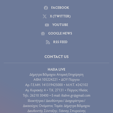
FACEBOOK
X (TWITTER)
YOUTUBE
GOOGLE NEWS
RSS FEED
CONTACT US
ΗΛΕΙΑ LIVE
Δήμητρα Βέλμαχου Ατομική Επιχείρηση
ΑΦΜ 105224221
ΔΟΥ Πύργου
•
Aρ. Γ.Ε.ΜΗ. 141319425000
Μ.Η.Τ. #242102
•
Αγ. Κυριακής 4
Τ.Κ. 27131
Πύργος Ηλείας
•
•
Τηλ.: 26210 30400
E-mail:
ilialive.gr@gmail.com
•
Ιδιοκτήτρια / Διευθύντρια / Διαχειρίστρια /
Δικαιούχος Ονόματος Τομέα: Δήμητρα Βέλμαχου
Διευθυντής Σύνταξης: Γιάννης Σπυρούνης