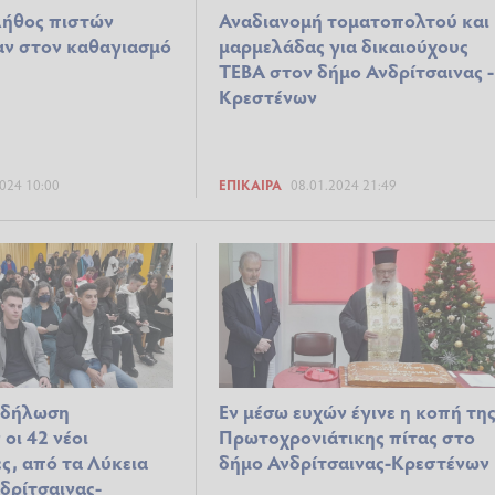
λήθος πιστών
Αναδιανομή τοματοπολτού και
ν στον καθαγιασμό
μαρμελάδας για δικαιούχους
ΤΕΒΑ στον δήμο Ανδρίτσαινας -
Κρεστένων
024 10:00
ΕΠΊΚΑΙΡΑ
08.01.2024 21:49
κδήλωση
Εν μέσω ευχών έγινε η κοπή τη
οι 42 νέοι
Πρωτοχρονιάτικης πίτας στο
ες, από τα Λύκεια
δήμο Ανδρίτσαινας-Κρεστένων
δρίτσαινας-