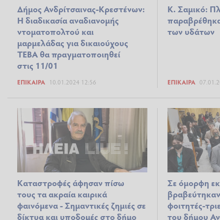
Δήμος Ανδρίτσαινας-Κρεστένων:
Κ. Σαμικό: Π
Η διαδικασία αναδιανομής
παραβρέθηκα
ντοματοπολτού και
των υδάτων
μαρμελάδας για δικαιούχους
ΤΕΒΑ θα πραγματοποιηθεί
στις 11/01
ΕΠΊΚΑΙΡΑ
10.01.2024 12:56
ΕΠΊΚΑΙΡΑ
07.01.2
Καταστροφές άφησαν πίσω
Σε όμορφη ε
τους τα ακραία καιρικά
βραβεύτηκαν 
φαινόμενα - Σημαντικές ζημιές σε
φοιτητές-τρι
δίκτυα και υποδομές στο δήμο
του δήμου Αν