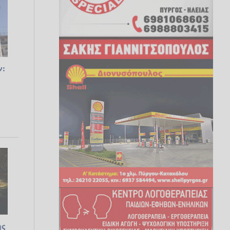
ν:
ης