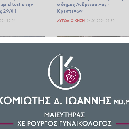
ο δήμος Ανδρίτσαινας -
apid test στην
Κρεστένων
ς 29/01
024 12:06
ΑΥΤΟΔΙΟΊΚΗΣΗ
24.01.2024 09:30
βάσεις απαιτούν οι
Φωτογραφία ντοκουμέντο: Το
στροφές από τις
μοιραίο αυτοκίνητο πριν χαθεί
το Δήμο
στα νερά
ς-Κρεστένων
16.01.2024 21:17
ΕΠΊΚΑΙΡΑ
15.01.2024 23:50