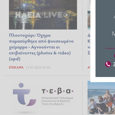
Πλουτοχώρι: Όχημα
Δήμος Ανδρίτ
παρασύρθηκε από φουσκωμένο
Κρεστένων: 
χείμαρρο - Αγνοούνται οι
νέα πρόεδρος
επιβαίνοντες (photos & video)
Συμβουλίου
(upd)
ΕΠΊΚΑΙΡΑ
15.01.2024 20:58
ΑΥΤΟΔΙΟΊΚΗΣΗ