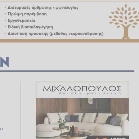
ΩΝ
ν: