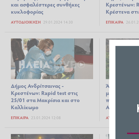
και ασφαλέστερες συνθήκες
Κρεστένων: R
κυκλοφορίας
Κρέστενα στι
ΑΥΤΟΔΙΟΊΚΗΣΗ
29.01.2024 14:30
ΕΠΊΚΑΙΡΑ
26.01.2
Άμεσες παρεμ
Δήμος Ανδρίτσαινας -
μεγάλες κατα
Κρεστένων: Rapid test στις
πλημμύρες σ
25/01 στα Μακρίσια και στο
Ανδρίτσαινα
Kαλλίκωμο
ΕΠΊΚΑΙΡΑ
23.01.2024 12:08
ΑΥΤΟΔΙΟΊΚΗΣΗ