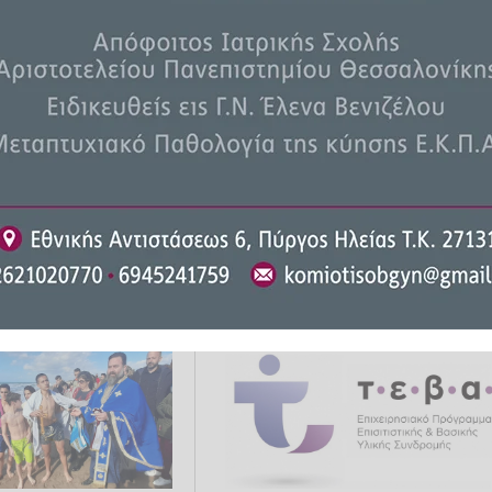
σαινας -
Δήμος Ανδρίτσαινας -
Η Δ. Ζαφειροπούλου
Κρεστένων: Rapid test στη
 του Δημοτικού
Κρέστενα στις 12/01
14.01.2024 16:54
ΕΠΊΚΑΙΡΑ
11.01.2024 10:34