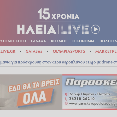
Α
ΠΟΛΙΤΙΚΑ
ΑΥΤΟΔΙΟΙΚΗΣΗ
ΕΛΛΑΔΑ
ΚΟΣΜΟΣ
ΟΙΚΟΝ
ΚΑΙΡΟΣ
ΑΥΤΟΔΙΟΙΚΗΣΗ
ΕΛΛΑΔΑ
ΚΟΣΜΟΣ
ΟΙΚΟΝΟΜΙΑ
ΠΟΛΙΤΙΣ
ALIVE.GR
GAIA365
OLYMPIASPORTS
MARKETPL
μανία για πρόσκρουση στον αέρα αεροπλάνου cargo με drone 