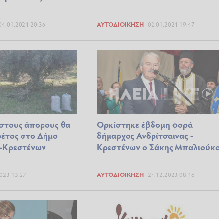
04.01.2024 20:36
ΑΥΤΟΔΙΟΊΚΗΣΗ
02.01.2024 19:47
 στους άπορους θα
Ορκίστηκε έβδομη φορά
 φέτος στο Δήμο
δήμαρχος Ανδρίτσαινας -
ς-Κρεστένων
Κρεστένων ο Σάκης Μπαλιούκ
023 13:27
ΑΥΤΟΔΙΟΊΚΗΣΗ
24.12.2023 08:46