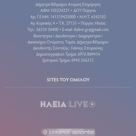
Δήμητρα Βέλμαχου Ατομική Επιχείρηση
ΑΦΜ 105224221
ΔΟΥ Πύργου
•
Aρ. Γ.Ε.ΜΗ. 141319425000
Μ.Η.Τ. #242102
•
Αγ. Κυριακής 4
Τ.Κ. 27131
Πύργος Ηλείας
•
•
Τηλ.: 26210 30400
E-mail:
ilialive.gr@gmail.com
•
Ιδιοκτήτρια / Διευθύντρια / Διαχειρίστρια /
Δικαιούχος Ονόματος Τομέα: Δήμητρα Βέλμαχου
Διευθυντής Σύνταξης: Γιάννης Σπυρούνης
Δημοσιογραφικό Τμήμα: 6976 869414
Εμπορικό Τμήμα: 6945 556212
SITES ΤΟΥ ΟΜΙΛΟΥ