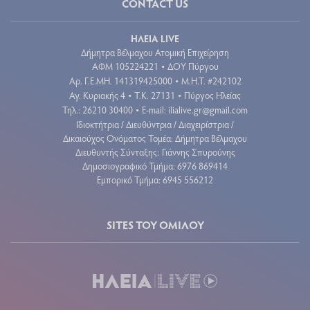
CONTACT US
ΗΛΕΙΑ LIVE
Δήμητρα Βέλμαχου Ατομική Επιχείρηση
ΑΦΜ 105224221
ΔΟΥ Πύργου
•
Aρ. Γ.Ε.ΜΗ. 141319425000
Μ.Η.Τ. #242102
•
Αγ. Κυριακής 4
Τ.Κ. 27131
Πύργος Ηλείας
•
•
Τηλ.: 26210 30400
E-mail:
ilialive.gr@gmail.com
•
Ιδιοκτήτρια / Διευθύντρια / Διαχειρίστρια /
Δικαιούχος Ονόματος Τομέα: Δήμητρα Βέλμαχου
Διευθυντής Σύνταξης: Γιάννης Σπυρούνης
Δημοσιογραφικό Τμήμα: 6976 869414
Εμπορικό Τμήμα: 6945 556212
SITES ΤΟΥ ΟΜΙΛΟΥ