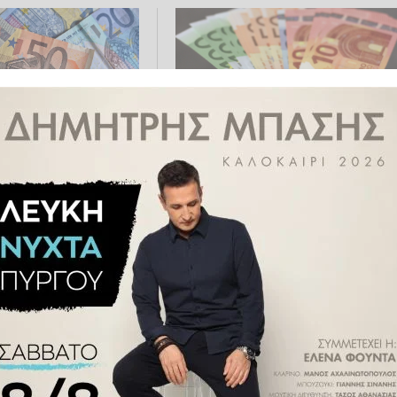
 Ξεκινούν από
e-ΕΦΚΑ - ΔΥΠΑ: Ο «χάρτης» τ
ηρωμές - Ποια
πληρωμών έως την Παρασκευή
αταβάλλονται
Οκτωβρίου
9.2024 07:32
ΟΙΚΟΝΟΜΊΑ
28.09.2024 13:19
Α: Αναλυτικά οι
Ο «χάρτης» των πληρωμών απ