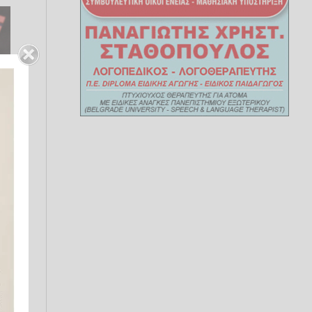
ων
 4
ό