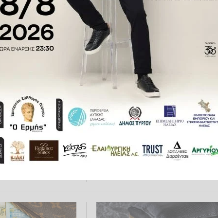
ρι και την
τον e-ΕΦΚΑ και τη ΔΥΠΑ έως τι
27 Σεπτεμβρίου
9.2024 07:31
ΟΙΚΟΝΟΜΊΑ
23.09.2024 12:05
Α: Ο «χάρτης» των
ΕΦΚΑ-ΔΥΠΑ: Ποιοι πάνε ταμεί
 τις 20
έως τις 13 Σεπτεμβρίου
9.2024 22:29
ΟΙΚΟΝΟΜΊΑ
12.09.2024 17:22