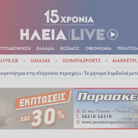
Α
ΠΟΛΙΤΙΚΑ
ΑΥΤΟΔΙΟΙΚΗΣΗ
ΕΛΛΑΔΑ
ΚΟΣΜΟΣ
ΟΙΚΟΝ
ΚΑΙΡΟΣ
ΑΥΤΟΔΙΟΙΚΗΣΗ
ΕΛΛΑΔΑ
ΚΟΣΜΟΣ
ΟΙΚΟΝΟΜΙΑ
ΠΟΛΙΤΙΣ
ALIVE.GR
GAIA365
OLYMPIASPORTS
MARKETPL
ογεννήτρια στις πληγείσες περιοχές»: Το μήνυμα Χαρδαλιά μετ