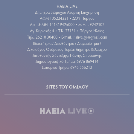
ΗΛΕΙΑ LIVE
Δήμητρα Βέλμαχου Ατομική Επιχείρηση
ΑΦΜ 105224221
ΔΟΥ Πύργου
•
Aρ. Γ.Ε.ΜΗ. 141319425000
Μ.Η.Τ. #242102
•
Αγ. Κυριακής 4
Τ.Κ. 27131
Πύργος Ηλείας
•
•
Τηλ.: 26210 30400
E-mail:
ilialive.gr@gmail.com
•
Ιδιοκτήτρια / Διευθύντρια / Διαχειρίστρια /
Δικαιούχος Ονόματος Τομέα: Δήμητρα Βέλμαχου
Διευθυντής Σύνταξης: Γιάννης Σπυρούνης
Δημοσιογραφικό Τμήμα: 6976 869414
Εμπορικό Τμήμα: 6945 556212
SITES ΤΟΥ ΟΜΙΛΟΥ