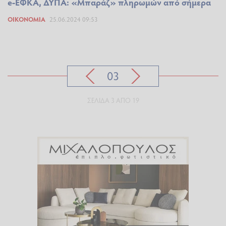
e-ΕΦΚΑ, ΔΥΠΑ: «Μπαράζ» πληρωμών από σήμερα
ΟΙΚΟΝΟΜΊΑ
25.06.2024 09:53
03
ΣΕΛΊΔΑ 3 ΑΠΌ 19