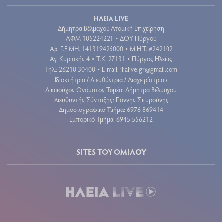
ΗΛΕΙΑ LIVE
Δήμητρα Βέλμαχου Ατομική Επιχείρηση
ΑΦΜ 105224221
ΔΟΥ Πύργου
•
Aρ. Γ.Ε.ΜΗ. 141319425000
Μ.Η.Τ. #242102
•
Αγ. Κυριακής 4
Τ.Κ. 27131
Πύργος Ηλείας
•
•
Τηλ.: 26210 30400
E-mail:
ilialive.gr@gmail.com
•
Ιδιοκτήτρια / Διευθύντρια / Διαχειρίστρια /
Δικαιούχος Ονόματος Τομέα: Δήμητρα Βέλμαχου
Διευθυντής Σύνταξης: Γιάννης Σπυρούνης
Δημοσιογραφικό Τμήμα: 6976 869414
Εμπορικό Τμήμα: 6945 556212
SITES ΤΟΥ ΟΜΙΛΟΥ