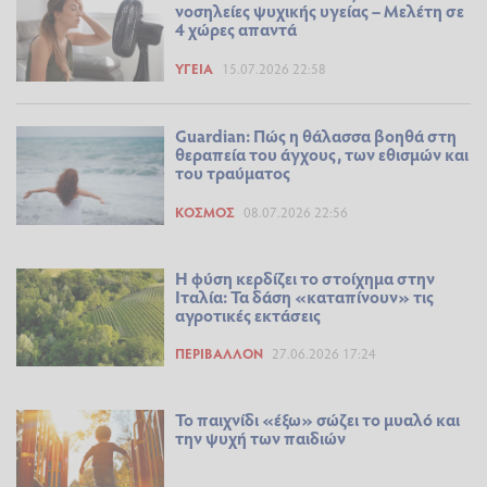
νοσηλείες ψυχικής υγείας – Μελέτη σε
4 χώρες απαντά
ΥΓΕΊΑ
15.07.2026 22:58
Guardian: Πώς η θάλασσα βοηθά στη
θεραπεία του άγχους, των εθισμών και
του τραύματος
ΚΌΣΜΟΣ
08.07.2026 22:56
Η φύση κερδίζει το στοίχημα στην
Ιταλία: Τα δάση «καταπίνουν» τις
αγροτικές εκτάσεις
ΠΕΡΙΒΆΛΛΟΝ
27.06.2026 17:24
Το παιχνίδι «έξω» σώζει το μυαλό και
την ψυχή των παιδιών