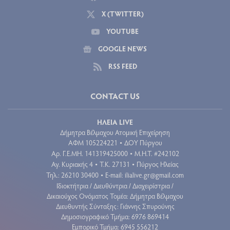
X (TWITTER)
YOUTUBE
GOOGLE NEWS
RSS FEED
CONTACT US
ΗΛΕΙΑ LIVE
Δήμητρα Βέλμαχου Ατομική Επιχείρηση
ΑΦΜ 105224221
ΔΟΥ Πύργου
•
Aρ. Γ.Ε.ΜΗ. 141319425000
Μ.Η.Τ. #242102
•
Αγ. Κυριακής 4
Τ.Κ. 27131
Πύργος Ηλείας
•
•
Τηλ.: 26210 30400
E-mail:
ilialive.gr@gmail.com
•
Ιδιοκτήτρια / Διευθύντρια / Διαχειρίστρια /
Δικαιούχος Ονόματος Τομέα: Δήμητρα Βέλμαχου
Διευθυντής Σύνταξης: Γιάννης Σπυρούνης
Δημοσιογραφικό Τμήμα: 6976 869414
Εμπορικό Τμήμα: 6945 556212