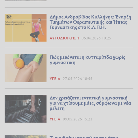
Δήμος Ανδραβίδας Κυλλήνης: Έναρξη
Τμημάτων Θεραπευτικής και Ήπιας
Γυμναστικής στα Κ.Α.Π.Η.
ΑΥΤΟΔΙΟΊΚΗΣΗ
06.06.2026 10:25
Πώς μειώνεται η κυτταρίτιδα χωρίς
γυμναστική
ΥΓΕΊΑ
27.05.2026 18:55
Δεν χρειάζεται εντατική γυμναστική
για να χτίσουμε μύες, σύμφωνα με νέα
μελέτη
ΥΓΕΊΑ
09.05.2026 15:23
Τι συμβαίνει στο σώμα σας όταν