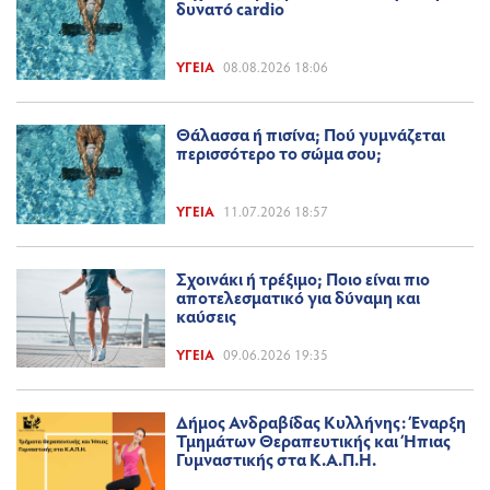
δυνατό cardio
ΥΓΕΊΑ
08.08.2026 18:06
Θάλασσα ή πισίνα; Πού γυμνάζεται
περισσότερο το σώμα σου;
ΥΓΕΊΑ
11.07.2026 18:57
Σχοινάκι ή τρέξιμο; Ποιο είναι πιο
αποτελεσματικό για δύναμη και
καύσεις
ΥΓΕΊΑ
09.06.2026 19:35
Δήμος Ανδραβίδας Κυλλήνης: Έναρξη
Τμημάτων Θεραπευτικής και Ήπιας
Γυμναστικής στα Κ.Α.Π.Η.