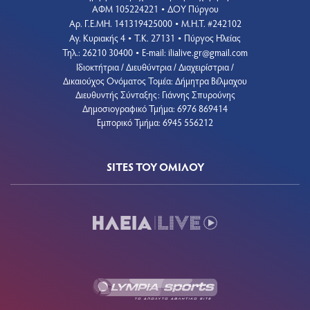
ΑΦΜ 105224221
ΔΟΥ Πύργου
•
Aρ. Γ.Ε.ΜΗ. 141319425000
Μ.Η.Τ. #242102
•
Αγ. Κυριακής 4
Τ.Κ. 27131
Πύργος Ηλείας
•
•
Τηλ.: 26210 30400
E-mail:
ilialive.gr@gmail.com
•
Ιδιοκτήτρια / Διευθύντρια / Διαχειρίστρια /
Δικαιούχος Ονόματος Τομέα: Δήμητρα Βέλμαχου
Διευθυντής Σύνταξης: Γιάννης Σπυρούνης
Δημοσιογραφικό Τμήμα: 6976 869414
Εμπορικό Τμήμα: 6945 556212
SITES ΤΟΥ ΟΜΙΛΟΥ