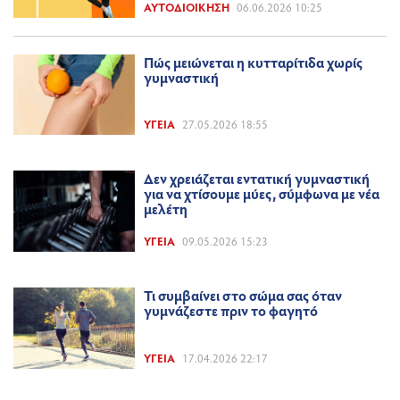
ΑΥΤΟΔΙΟΊΚΗΣΗ
06.06.2026 10:25
Πώς μειώνεται η κυτταρίτιδα χωρίς
γυμναστική
ΥΓΕΊΑ
27.05.2026 18:55
Δεν χρειάζεται εντατική γυμναστική
για να χτίσουμε μύες, σύμφωνα με νέα
μελέτη
ΥΓΕΊΑ
09.05.2026 15:23
Τι συμβαίνει στο σώμα σας όταν
γυμνάζεστε πριν το φαγητό
ΥΓΕΊΑ
17.04.2026 22:17