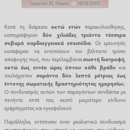
Κατά τη διάρκεια
οκτώ ετών
παρακολούθησης,
καταγράφηκαν
δύο χιλιάδες τριάντα τέσσερα
σοβαρά καρδιαγγειακά επεισόδια
. Οι ερευνητές
κατάφεραν να εντοπίσουν τον βέλτιστο τρόπο
αποφυγής τους, που περιλαμβάνε
ι σωστή διατροφή
,
οκτώ έως εννέα ώρες ύπνου κάθε βράδυ
και
τουλάχιστον
σαράντα δύο λεπτά μέτριας έως
έντονης σωματικής δραστηριότητας ημερησίω
ς.
Ο συνδυασμός αυτών των παραγόντων συνδέεται με
πενήντα επτά τοις εκατό μικρότερο κίνδυνο
εμφράγματος και εγκεφαλικού.
Παράλληλα, εντόπισαν έναν ρεαλιστικό συνδυασμό
συμπεριφορών που μπορεί να μειώσει τον κίνδυνο,