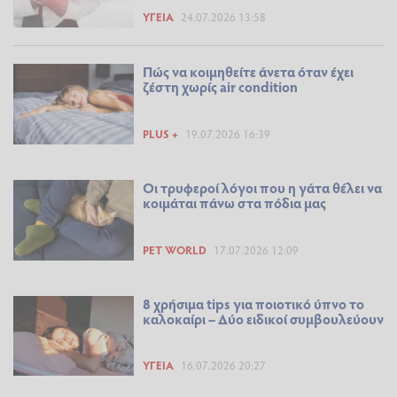
ΥΓΕΊΑ
24.07.2026 13:58
Πώς να κοιμηθείτε άνετα όταν έχει
ζέστη χωρίς air condition
PLUS +
19.07.2026 16:39
Οι τρυφεροί λόγοι που η γάτα θέλει να
κοιμάται πάνω στα πόδια μας
PET WORLD
17.07.2026 12:09
8 χρήσιμα tips για ποιοτικό ύπνο το
καλοκαίρι – Δύο ειδικοί συμβουλεύουν
ΥΓΕΊΑ
16.07.2026 20:27