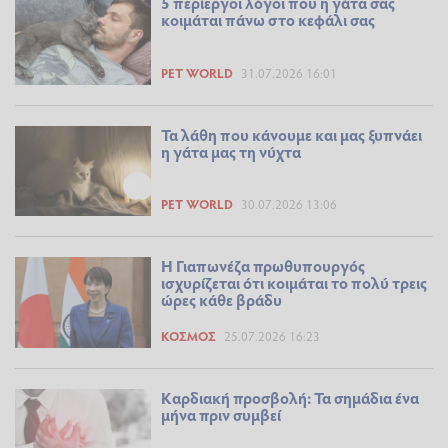
5 περίεργοι λόγοι που η γάτα σας
κοιμάται πάνω στο κεφάλι σας
PET WORLD
31.07.2026 16:01
Τα λάθη που κάνουμε και μας ξυπνάει
η γάτα μας τη νύχτα
PET WORLD
30.07.2026 13:06
Η Γιαπωνέζα πρωθυπουργός
ισχυρίζεται ότι κοιμάται το πολύ τρεις
ώρες κάθε βράδυ
ΚΌΣΜΟΣ
25.07.2026 16:23
Καρδιακή προσβολή: Τα σημάδια ένα
μήνα πριν συμβεί