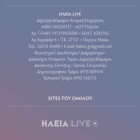
ΗΛΕΙΑ LIVE
Δήμητρα Βέλμαχου Ατομική Επιχείρηση
ΑΦΜ 105224221
ΔΟΥ Πύργου
•
Aρ. Γ.Ε.ΜΗ. 141319425000
Μ.Η.Τ. #242102
•
Αγ. Κυριακής 4
Τ.Κ. 27131
Πύργος Ηλείας
•
•
Τηλ.: 26210 30400
E-mail:
ilialive.gr@gmail.com
•
Ιδιοκτήτρια / Διευθύντρια / Διαχειρίστρια /
Δικαιούχος Ονόματος Τομέα: Δήμητρα Βέλμαχου
Διευθυντής Σύνταξης: Γιάννης Σπυρούνης
Δημοσιογραφικό Τμήμα: 6976 869414
Εμπορικό Τμήμα: 6945 556212
SITES ΤΟΥ ΟΜΙΛΟΥ