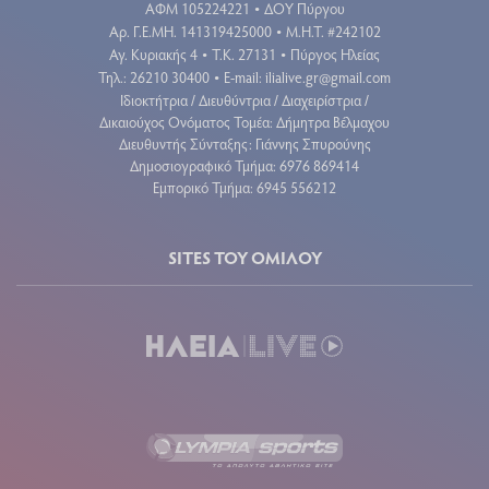
ΑΦΜ 105224221
ΔΟΥ Πύργου
•
Aρ. Γ.Ε.ΜΗ. 141319425000
Μ.Η.Τ. #242102
•
Αγ. Κυριακής 4
Τ.Κ. 27131
Πύργος Ηλείας
•
•
Τηλ.: 26210 30400
E-mail:
ilialive.gr@gmail.com
•
Ιδιοκτήτρια / Διευθύντρια / Διαχειρίστρια /
Δικαιούχος Ονόματος Τομέα: Δήμητρα Βέλμαχου
Διευθυντής Σύνταξης: Γιάννης Σπυρούνης
Δημοσιογραφικό Τμήμα: 6976 869414
Εμπορικό Τμήμα: 6945 556212
SITES ΤΟΥ ΟΜΙΛΟΥ