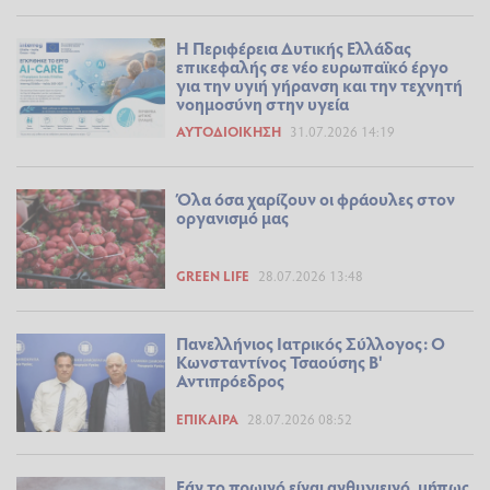
Η Περιφέρεια Δυτικής Ελλάδας
επικεφαλής σε νέο ευρωπαϊκό έργο
για την υγιή γήρανση και την τεχνητή
νοημοσύνη στην υγεία
ΑΥΤΟΔΙΟΊΚΗΣΗ
31.07.2026 14:19
Όλα όσα χαρίζουν οι φράουλες στον
οργανισμό μας
GREEN LIFE
28.07.2026 13:48
Πανελλήνιος Ιατρικός Σύλλογος: Ο
Κωνσταντίνος Τσαούσης Β'
Αντιπρόεδρος
ΕΠΊΚΑΙΡΑ
28.07.2026 08:52
Εάν το πρωινό είναι ανθυγιεινό, μήπως