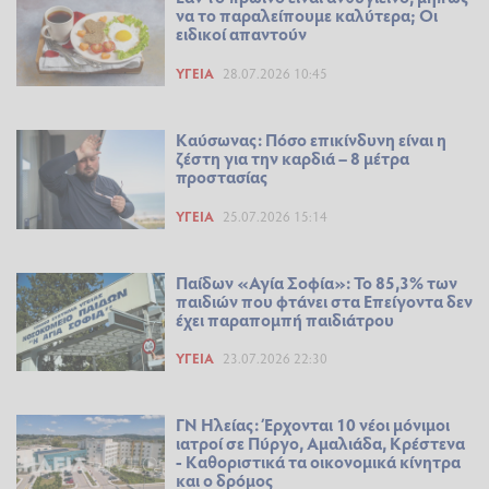
να το παραλείπουμε καλύτερα; Οι
ειδικοί απαντούν
ΥΓΕΊΑ
28.07.2026 10:45
Καύσωνας: Πόσο επικίνδυνη είναι η
ζέστη για την καρδιά – 8 μέτρα
προστασίας
ΥΓΕΊΑ
25.07.2026 15:14
Παίδων «Αγία Σοφία»: Το 85,3% των
παιδιών που φτάνει στα Επείγοντα δεν
έχει παραπομπή παιδιάτρου
ΥΓΕΊΑ
23.07.2026 22:30
ΓΝ Ηλείας: Έρχονται 10 νέοι μόνιμοι
ιατροί σε Πύργο, Αμαλιάδα, Κρέστενα
- Καθοριστικά τα οικονομικά κίνητρα
και ο δρόμος