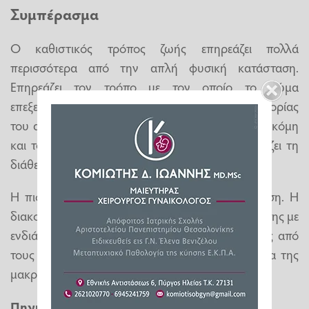
Συμπέρασμα
Ο καθιστικός τρόπος ζωής επηρεάζει πολλά
περισσότερα από την απλή φυσική κατάσταση.
Επηρεάζει τον τρόπο με τον οποίο το σώμα
επεξεργάζεται την ενέργεια, τον τρόπο κυκλοφορίας
του αίματος, τον τρόπο λειτουργίας των μυών, ακόμη
και τον τρόπο με τον οποίο ο εγκέφαλος ρυθμίζει τη
διάθεση.
Η πιο σημαντική αλλαγή είναι η συνεπής κίνηση. Η
διακοπή των μεγάλων περιόδων καθιστικής στάσης με
ενδιάμεση κίνηση σώματος μπορεί να είναι ένας από
τους απλούστερους τρόπους για την προστασία της
μακροπρόθεσμης υγείας.
Πηγή
:
newsbomb.gr