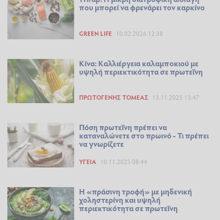
που μπορεί να φρενάρει τον καρκίνο
GREEN LIFE
10.02.2026 12:38
Κίνα: Καλλιέργεια καλαμποκιού με
υψηλή περιεκτικότητα σε πρωτεΐνη
ΠΡΩΤΟΓΕΝΉΣ ΤΟΜΈΑΣ
13.11.2025 13:47
Πόση πρωτεΐνη πρέπει να
καταναλώνετε στο πρωινό - Τι πρέπει
να γνωρίζετε
ΥΓΕΊΑ
10.11.2025 08:44
Η «πράσινη τροφή» με μηδενική
χοληστερίνη και υψηλή
περιεκτικότητα σε πρωτεΐνη