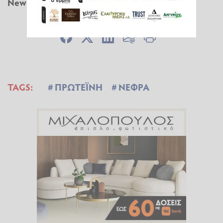
Newsbomb.gr
TAGS:
ΠΡΩΤΕΪΝΗ
ΝΕΦΡΑ