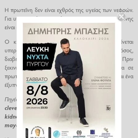
Η πρωτεΐνη δεν είναι εχθρός της υγείας των νεφρών.
Για υγιείς ενήλικες, μια λογική αύξηση της πρωτεΐνης
είναι συνήθως ασφαλής.
Ο κίνδυνος αυξάνεται όταν η πρόσληψη γίνεται
υπερβολική ή όταν υπάρχει ήδη νεφρική νόσος,
διαβήτης, υπέρταση ή ιστορικό λίθων στα νεφρά. Πριν
ξεκινήσετε μια δίαιτα με υψηλή περιεκτικότητα σε
πρωτεΐνες, ο έλεγχος της υγείας των νεφρών είναι ένα
έξυπνο βήμα.
Πηγές:
clevelandclinic.org
kidney.org
mayoclinic.org