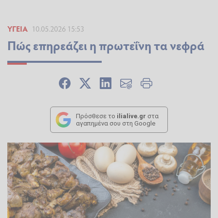
ΥΓΕΊΑ
10.05.2026 15:53
Πώς επηρεάζει η πρωτεΐνη τα νεφρά
Πρόσθεσε το
ilialive.gr
στα
αγαπημένα σου στη Google