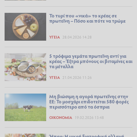
Το τυρί που «νικά» το κρέας σε
πρωτεΐνη – Πόσο και πότε να τρώμε
ΥΓΕΊΑ
28.04.2026 14:28
5 τρόφιμα γεμάτα πρωτεΐνη αντί για
κρέας – Έξτρα μπόνους οι βιταμίνες και
τα μέταλλα
ΥΓΕΊΑ
21.04.2026 11:26
Μη βιώσιμη η αγορά πρωτεΐνης στην
ΕΕ: Το μοσχάρι επιδοτείται 580 φορές
περισσότερο από τα όσπρια
ΟΙΚΟΝΟΜΊΑ
19.02.2026 13:48
Ήπαρ: Η μικρή διατροφική αλλαγή