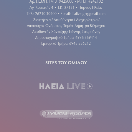
Aρ. Γ.Ε.ΜΗ. 141319425000
Μ.Η.Τ. #242102
•
Αγ. Κυριακής 4
Τ.Κ. 27131
Πύργος Ηλείας
•
•
Τηλ.: 26210 30400
E-mail:
ilialive.gr@gmail.com
•
Ιδιοκτήτρια / Διευθύντρια / Διαχειρίστρια /
Δικαιούχος Ονόματος Τομέα: Δήμητρα Βέλμαχου
Διευθυντής Σύνταξης: Γιάννης Σπυρούνης
Δημοσιογραφικό Τμήμα: 6976 869414
Εμπορικό Τμήμα: 6945 556212
SITES ΤΟΥ ΟΜΙΛΟΥ