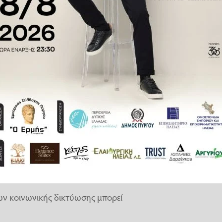
γεία των εφήβων.
νει ότι στην πλειοψηφία τους
ά μέσα στη νύχτα, από τις 10 το
ω εφαρμογής στα ίδια τα κινητά
χρήση της συσκευής και όχι
θοδος σε σχέση με παλαιότερες
το κινητό
σων κοινωνικής δικτύωσης μπορεί