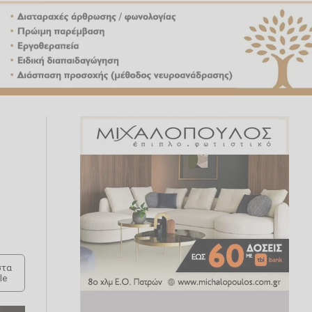
τα
le