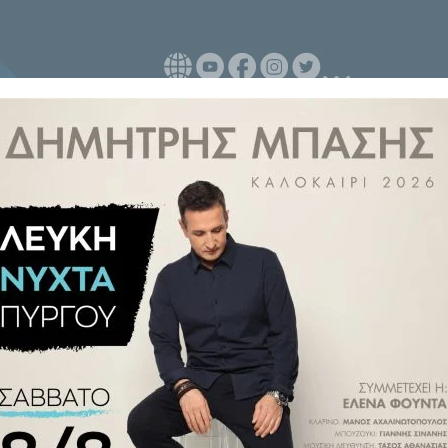
ή χρησιμοποιούν τα κινητά τους
 τόσο στην υγεία όσο και στην
δομένα.
μειωθεί ο κίνδυνος προβλημάτων
ημάτων όπως η παχυσαρκία και ο