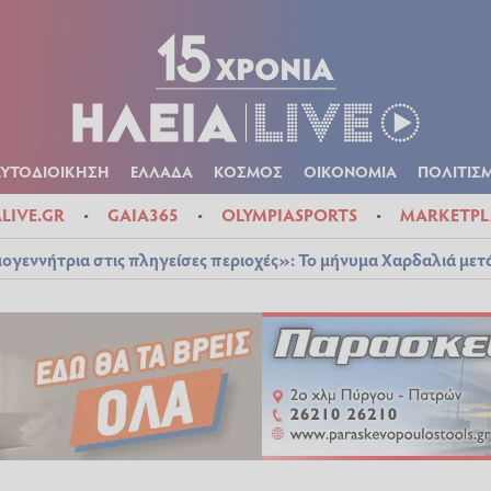
Α
ΠΟΛΙΤΙΚΑ
ΑΥΤΟΔΙΟΙΚΗΣΗ
ΕΛΛΑΔΑ
ΚΟΣΜΟΣ
ΟΙΚΟΝ
ΚΑΙΡΟΣ
ΑΥΤΟΔΙΟΙΚΗΣΗ
ΕΛΛΑΔΑ
ΚΟΣΜΟΣ
ΟΙΚΟΝΟΜΙΑ
ΠΟΛΙΤΙΣ
ALIVE.GR
GAIA365
OLYMPIASPORTS
MARKETPL
ογεννήτρια στις πληγείσες περιοχές»: Το μήνυμα Χαρδαλιά μετ