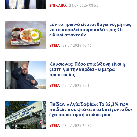
ΕΠΊΚΑΙΡΑ
28.07.2026 08:52
Εάν το πρωινό είναι ανθυγιεινό, μήπως
να το παραλείπουμε καλύτερα; Οι
ειδικοί απαντούν
ΥΓΕΊΑ
28.07.2026 10:45
Καύσωνας: Πόσο επικίνδυνη είναι η
ζέστη για την καρδιά – 8 μέτρα
προστασίας
ΥΓΕΊΑ
25.07.2026 15:14
Παίδων «Αγία Σοφία»: Το 85,3% των
παιδιών που φτάνει στα Επείγοντα δεν
έχει παραπομπή παιδιάτρου
ΥΓΕΊΑ
23.07.2026 22:30