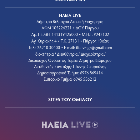
ΗΛΕΙΑ LIVE
Δήμητρα Βέλμαχου Ατομική Επιχείρηση
ΑΦΜ 105224221
ΔΟΥ Πύργου
•
Aρ. Γ.Ε.ΜΗ. 141319425000
Μ.Η.Τ. #242102
•
Αγ. Κυριακής 4
Τ.Κ. 27131
Πύργος Ηλείας
•
•
Τηλ.: 26210 30400
E-mail:
ilialive.gr@gmail.com
•
Ιδιοκτήτρια / Διευθύντρια / Διαχειρίστρια /
Δικαιούχος Ονόματος Τομέα: Δήμητρα Βέλμαχου
Διευθυντής Σύνταξης: Γιάννης Σπυρούνης
Δημοσιογραφικό Τμήμα: 6976 869414
Εμπορικό Τμήμα: 6945 556212
SITES ΤΟΥ ΟΜΙΛΟΥ