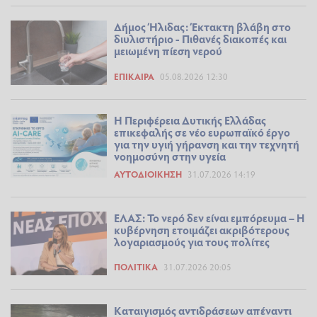
Δήμος Ήλιδας: Έκτακτη βλάβη στο
διυλιστήριο - Πιθανές διακοπές και
μειωμένη πίεση νερού
ΕΠΊΚΑΙΡΑ
05.08.2026 12:30
Η Περιφέρεια Δυτικής Ελλάδας
επικεφαλής σε νέο ευρωπαϊκό έργο
για την υγιή γήρανση και την τεχνητή
νοημοσύνη στην υγεία
ΑΥΤΟΔΙΟΊΚΗΣΗ
31.07.2026 14:19
ΕΛΑΣ: Το νερό δεν είναι εμπόρευμα – Η
κυβέρνηση ετοιμάζει ακριβότερους
λογαριασμούς για τους πολίτες
ΠΟΛΙΤΙΚΆ
31.07.2026 20:05
Καταιγισμός αντιδράσεων απέναντι