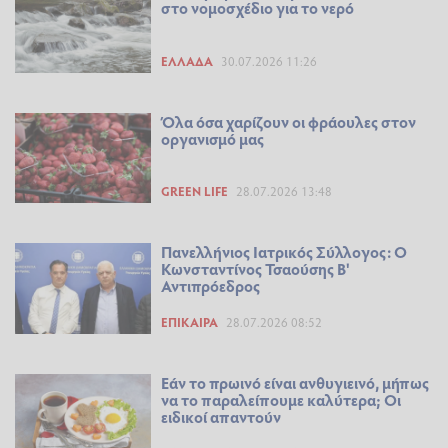
στο νομοσχέδιο για το νερό
ΕΛΛΆΔΑ
30.07.2026 11:26
Όλα όσα χαρίζουν οι φράουλες στον
οργανισμό μας
GREEN LIFE
28.07.2026 13:48
Πανελλήνιος Ιατρικός Σύλλογος: Ο
Κωνσταντίνος Τσαούσης Β'
Αντιπρόεδρος
ΕΠΊΚΑΙΡΑ
28.07.2026 08:52
Εάν το πρωινό είναι ανθυγιεινό, μήπως
να το παραλείπουμε καλύτερα; Οι
ειδικοί απαντούν