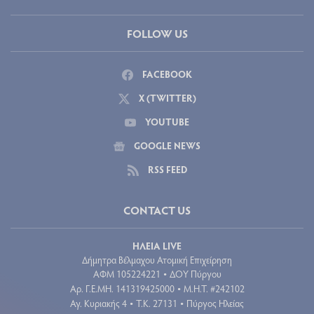
FOLLOW US
FACEBOOK
X (TWITTER)
YOUTUBE
GOOGLE NEWS
RSS FEED
CONTACT US
ΗΛΕΙΑ LIVE
Δήμητρα Βέλμαχου Ατομική Επιχείρηση
ΑΦΜ 105224221
ΔΟΥ Πύργου
•
Aρ. Γ.Ε.ΜΗ. 141319425000
Μ.Η.Τ. #242102
•
Αγ. Κυριακής 4
Τ.Κ. 27131
Πύργος Ηλείας
•
•