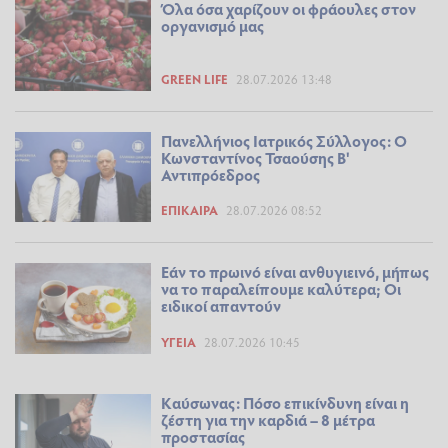
Όλα όσα χαρίζουν οι φράουλες στον
οργανισμό μας
GREEN LIFE
28.07.2026 13:48
Πανελλήνιος Ιατρικός Σύλλογος: Ο
Κωνσταντίνος Τσαούσης Β'
Αντιπρόεδρος
ΕΠΊΚΑΙΡΑ
28.07.2026 08:52
Εάν το πρωινό είναι ανθυγιεινό, μήπως
να το παραλείπουμε καλύτερα; Οι
ειδικοί απαντούν
ΥΓΕΊΑ
28.07.2026 10:45
Καύσωνας: Πόσο επικίνδυνη είναι η
ζέστη για την καρδιά – 8 μέτρα
προστασίας