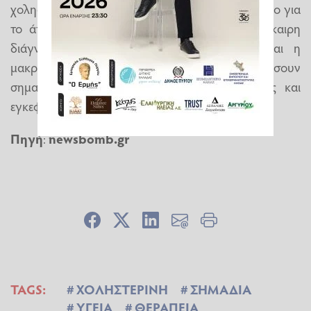
χοληστερόλη, οι εξετάσεις έχουν σημασία όχι μόνο για
το άτομο, αλλά και για την οικογένεια. Η έγκαιρη
διάγνωση, η θεραπεία μείωσης της LDL και η
μακροχρόνια παρακολούθηση μπορούν να μειώσουν
σημαντικά τον κίνδυνο καρδιακής προσβολής και
εγκεφαλικού επεισοδίου.
Πηγή
:
newsbomb.gr
TAGS:
ΧΟΛΗΣΤΕΡΙΝΗ
ΣΗΜΑΔΙΑ
ΥΓΕΙΑ
ΘΕΡΑΠΕΙΑ