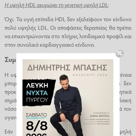
Η υψηλή HDL ακυρώνει τη γενετική υψηλή LDL;
Όχι. Τα υγιή επίπεδα HDL δεν εξαλείφουν τον κίνδυνο
πολύ υψηλής LDL. Οι αποφάσεις θεραπείας θα πρέπει
να επικεντρώνονται στο πλήρες λιπιδαιμικό προφίλ και
στον συνολικό καρδιαγγειακό κίνδυνο.
Συμπέρασμα
Η υψηλή χοληστερόλη που υπάρχει στην οικογένεια
μπορεί εύκολα να παραβλεφθεί επειδή συχνά δεν
προκαλεί συμπτώματα. Τα βασικά προειδοποιητικά
σημάδια είναι η πολύ υψηλή LDL, η πρώιμη καρδιακή
νόσος σε συγγενείς ή η υψηλή χοληστερόλη παρά τον
υγιεινό τρόπο ζωής.
Εάν υπάρχει υποψία για κληρονομική υψηλή