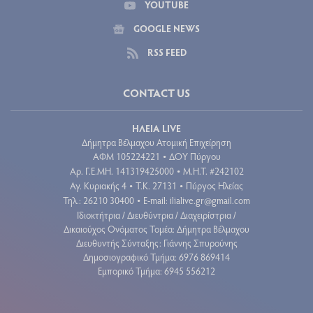
YOUTUBE
GOOGLE NEWS
RSS FEED
CONTACT US
ΗΛΕΙΑ LIVE
Δήμητρα Βέλμαχου Ατομική Επιχείρηση
ΑΦΜ 105224221
ΔΟΥ Πύργου
•
Aρ. Γ.Ε.ΜΗ. 141319425000
Μ.Η.Τ. #242102
•
Αγ. Κυριακής 4
Τ.Κ. 27131
Πύργος Ηλείας
•
•
Τηλ.: 26210 30400
E-mail:
ilialive.gr@gmail.com
•
Ιδιοκτήτρια / Διευθύντρια / Διαχειρίστρια /
Δικαιούχος Ονόματος Τομέα: Δήμητρα Βέλμαχου
Διευθυντής Σύνταξης: Γιάννης Σπυρούνης
Δημοσιογραφικό Τμήμα: 6976 869414
Εμπορικό Τμήμα: 6945 556212