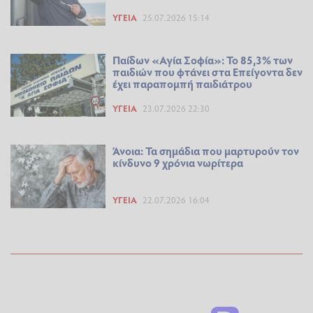
ΥΓΕΊΑ
25.07.2026 15:14
Παίδων «Αγία Σοφία»: Το 85,3% των
παιδιών που φτάνει στα Επείγοντα δεν
έχει παραπομπή παιδιάτρου
ΥΓΕΊΑ
23.07.2026 22:30
Άνοια: Τα σημάδια που μαρτυρούν τον
κίνδυνο 9 χρόνια νωρίτερα
ΥΓΕΊΑ
22.07.2026 16:04