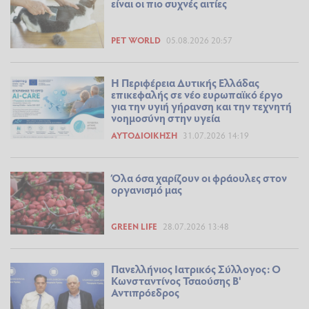
είναι οι πιο συχνές αιτίες
PET WORLD
05.08.2026 20:57
Η Περιφέρεια Δυτικής Ελλάδας
επικεφαλής σε νέο ευρωπαϊκό έργο
για την υγιή γήρανση και την τεχνητή
νοημοσύνη στην υγεία
ΑΥΤΟΔΙΟΊΚΗΣΗ
31.07.2026 14:19
Όλα όσα χαρίζουν οι φράουλες στον
οργανισμό μας
GREEN LIFE
28.07.2026 13:48
Πανελλήνιος Ιατρικός Σύλλογος: Ο
Κωνσταντίνος Τσαούσης Β'
Αντιπρόεδρος