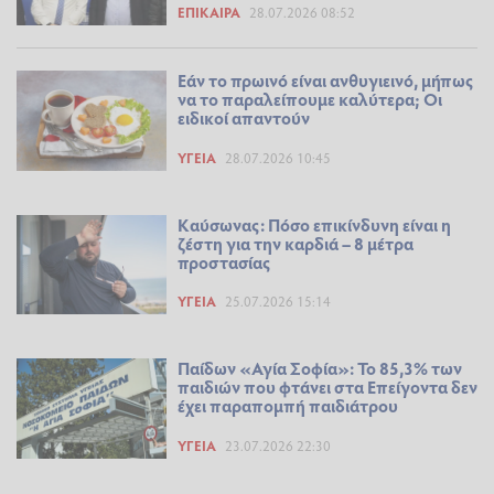
ΕΠΊΚΑΙΡΑ
28.07.2026 08:52
Εάν το πρωινό είναι ανθυγιεινό, μήπως
να το παραλείπουμε καλύτερα; Οι
ειδικοί απαντούν
ΥΓΕΊΑ
28.07.2026 10:45
Καύσωνας: Πόσο επικίνδυνη είναι η
ζέστη για την καρδιά – 8 μέτρα
προστασίας
ΥΓΕΊΑ
25.07.2026 15:14
Παίδων «Αγία Σοφία»: Το 85,3% των
παιδιών που φτάνει στα Επείγοντα δεν
έχει παραπομπή παιδιάτρου
ΥΓΕΊΑ
23.07.2026 22:30