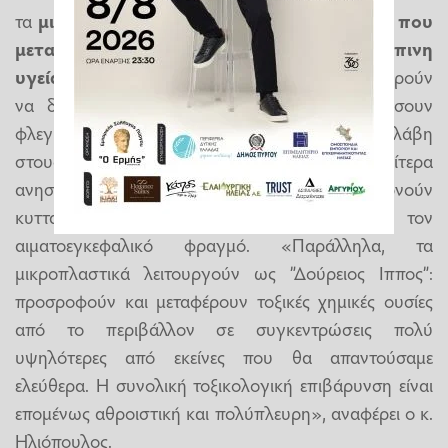
τα
μικροπλαστικά όσο και οι χημικές ουσίες που
μεταφέρουν είναι επικίνδυνα για την ανθρώπινη
υγεία.
Τα ίδια τα σωματίδια, λόγω μεγέθους, μπορούν
να διεισδύσουν σε κύτταρα και να προκαλέσουν
φλεγμονή, οξειδωτικό στρες και μηχανική βλάβη
στους ιστούς. Τα νανοπλαστικά είναι ιδιαίτερα
ανησυχητικά, καθώς φαίνεται να διαπερνούν
κυτταρικές μεμβράνες και ακόμα και τον
αιματοεγκεφαλικό φραγμό. «Παράλληλα, τα
μικροπλαστικά λειτουργούν ως ”Δούρειος Ιππος”:
προσροφούν και μεταφέρουν τοξικές χημικές ουσίες
από το περιβάλλον σε συγκεντρώσεις πολύ
υψηλότερες από εκείνες που θα απαντούσαμε
ελεύθερα. Η συνολική τοξικολογική επιβάρυνση είναι
επομένως αθροιστική και πολύπλευρη», αναφέρει ο κ.
Ηλιόπουλος.