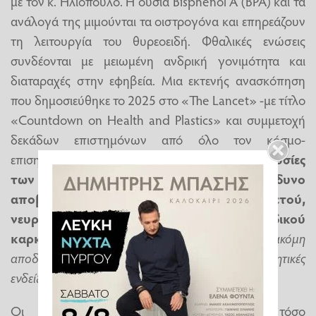
με τον κ. Ηλιόπουλο. Η ουσία Bisphenol A (BPA) και τα
ανάλογά της μιμούνται τα οιστρογόνα και επηρεάζουν
τη λειτουργία του θυρεοειδή. Φθαλικές ενώσεις
συνδέονται με μειωμένη ανδρική γονιμότητα και
διαταραχές στην εφηβεία. Μια εκτενής ανασκόπηση
που δημοσιεύθηκε το 2025 στο «The Lancet» -με τίτλο
«Countdown on Health and Plastics» και συμμετοχή
δεκάδων επιστημόνων από όλο τον κόσμο-
επισημαίνει ότι η
πρώιμη έκθεση σε χημικές ουσίες
των πλαστικών συνδέεται με αυξημένο κίνδυνο
αποβολής, πρόωρου τοκετού,
νευροαναπτυξιακών διαταραχών και παιδικού
καρκίνου.
«Για τον καρκίνο ειδικά δεν έχουμε ακόμη
αποδείξει αιτιώδη σχέση, αλλά έχουμε ανησυχητικές
ενδείξεις»,
εξηγεί ο κ. Ηλιόπουλος.
Οι δύο ειδικοί αναφέρουν ότι τόσο