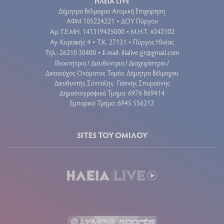
ΗΛΕΙΑ LIVE
Δήμητρα Βέλμαχου Ατομική Επιχείρηση
ΑΦΜ 105224221
ΔΟΥ Πύργου
•
Aρ. Γ.Ε.ΜΗ. 141319425000
Μ.Η.Τ. #242102
•
Αγ. Κυριακής 4
Τ.Κ. 27131
Πύργος Ηλείας
•
•
Τηλ.: 26210 30400
E-mail:
ilialive.gr@gmail.com
•
Ιδιοκτήτρια / Διευθύντρια / Διαχειρίστρια /
Δικαιούχος Ονόματος Τομέα: Δήμητρα Βέλμαχου
Διευθυντής Σύνταξης: Γιάννης Σπυρούνης
Δημοσιογραφικό Τμήμα: 6976 869414
Εμπορικό Τμήμα: 6945 556212
SITES ΤΟΥ ΟΜΙΛΟΥ