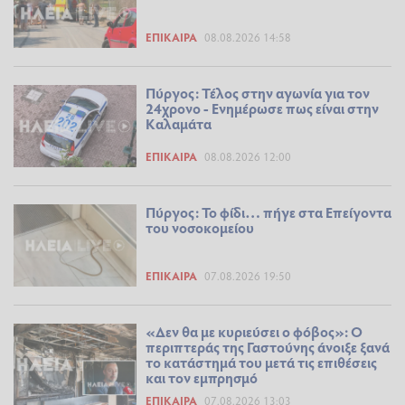
ΕΠΊΚΑΙΡΑ
08.08.2026 14:58
Πύργος: Τέλος στην αγωνία για τον
24χρονο - Ενημέρωσε πως είναι στην
Καλαμάτα
ΕΠΊΚΑΙΡΑ
08.08.2026 12:00
Πύργος: Το φίδι… πήγε στα Επείγοντα
του νοσοκομείου
ΕΠΊΚΑΙΡΑ
07.08.2026 19:50
«Δεν θα με κυριεύσει ο φόβος»: Ο
περιπτεράς της Γαστούνης άνοιξε ξανά
το κατάστημά του μετά τις επιθέσεις
και τον εμπρησμό
ΕΠΊΚΑΙΡΑ
07.08.2026 13:03