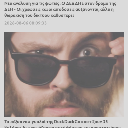
Νέα ανάλυση για τις φωτιές: Ο ΔΕΔΔΗΕ στον δρόμο της
ΔΕΗ - Οι χρεώσεις και οι αποδόσεις αυξάνονται, αλλά η
θωράκιση του δικτύου καθυστερεί
2026-08-06 08:09:33
Τα «έξυπνα» γυαλιά της DuckDuckGo κοστίζουν 35
δολάρια, δεν χρειάζονται ποτέ φόρτιση και προστατεύουν