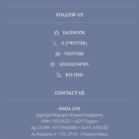
FOLLOW US
FACEBOOK
X (TWITTER)
YOUTUBE
GOOGLE NEWS
RSS FEED
CONTACT US
ΗΛΕΙΑ LIVE
Δήμητρα Βέλμαχου Ατομική Επιχείρηση
ΑΦΜ 105224221
ΔΟΥ Πύργου
•
Aρ. Γ.Ε.ΜΗ. 141319425000
Μ.Η.Τ. #242102
•
Αγ. Κυριακής 4
Τ.Κ. 27131
Πύργος Ηλείας
•
•