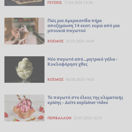
ΓΕΎΣΕΙΣ
17.04.2026 12:36
Πώς μια Αμερικανίδα πήρε
αποζημίωση 14 εκατ. ευρώ από μια
μπουκιά παγωτού
ΚΌΣΜΟΣ
29.03.2026 16:09
Νέο παγωτό από...μητρικό γάλα -
Κυκλοφόρησε χθες
ΚΌΣΜΟΣ
06.08.2025 14:03
Το παγωτό στο έλεος της κλιματικής
κρίσης - Δείτε explainer video
ΠΕΡΙΒΆΛΛΟΝ
25.07.2025 16:33