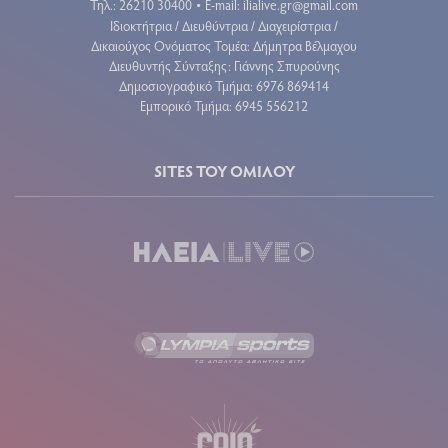
Τηλ.: 26210 30400
E-mail:
ilialive.gr@gmail.com
•
Ιδιοκτήτρια / Διευθύντρια / Διαχειρίστρια /
Δικαιούχος Ονόματος Τομέα: Δήμητρα Βέλμαχου
Διευθυντής Σύνταξης: Γιάννης Σπυρούνης
Δημοσιογραφικό Τμήμα: 6976 869414
Εμπορικό Τμήμα: 6945 556212
SITES ΤΟΥ ΟΜΙΛΟΥ