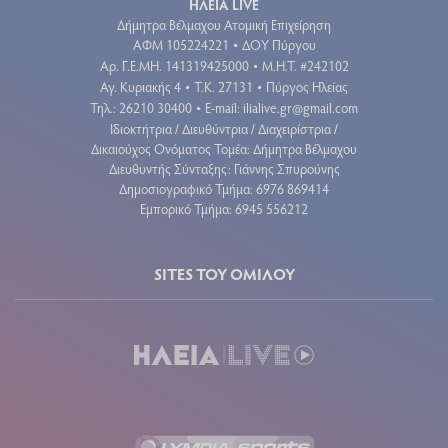
ΗΛΕΙΑ LIVE
Δήμητρα Βέλμαχου Ατομική Επιχείρηση
ΑΦΜ 105224221
ΔΟΥ Πύργου
•
Aρ. Γ.Ε.ΜΗ. 141319425000
Μ.Η.Τ. #242102
•
Αγ. Κυριακής 4
Τ.Κ. 27131
Πύργος Ηλείας
•
•
Τηλ.: 26210 30400
E-mail:
ilialive.gr@gmail.com
•
Ιδιοκτήτρια / Διευθύντρια / Διαχειρίστρια /
Δικαιούχος Ονόματος Τομέα: Δήμητρα Βέλμαχου
Διευθυντής Σύνταξης: Γιάννης Σπυρούνης
Δημοσιογραφικό Τμήμα: 6976 869414
Εμπορικό Τμήμα: 6945 556212
SITES ΤΟΥ ΟΜΙΛΟΥ