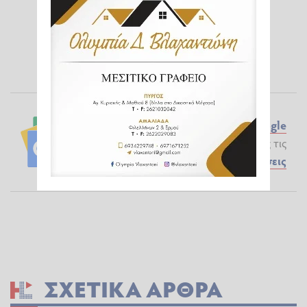
Ακολουθήστε το ilialive.gr στο
Google
News
και μάθετε πρώτοι όλες τις
Ειδήσεις
ΣΧΕΤΙΚΆ ΆΡΘΡΑ