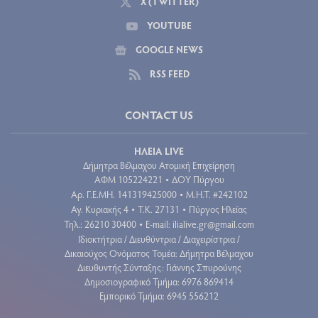
X (TWITTER)
YOUTUBE
GOOGLE NEWS
RSS FEED
CONTACT US
ΗΛΕΙΑ LIVE
Δήμητρα Βέλμαχου Ατομική Επιχείρηση
ΑΦΜ 105224221
ΔΟΥ Πύργου
•
Aρ. Γ.Ε.ΜΗ. 141319425000
Μ.Η.Τ. #242102
•
Αγ. Κυριακής 4
Τ.Κ. 27131
Πύργος Ηλείας
•
•
Τηλ.: 26210 30400
E-mail:
ilialive.gr@gmail.com
•
Ιδιοκτήτρια / Διευθύντρια / Διαχειρίστρια /
Δικαιούχος Ονόματος Τομέα: Δήμητρα Βέλμαχου
Διευθυντής Σύνταξης: Γιάννης Σπυρούνης
Δημοσιογραφικό Τμήμα: 6976 869414
Εμπορικό Τμήμα: 6945 556212