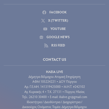
FACEBOOK
X (TWITTER)
YOUTUBE
GOOGLE NEWS
RSS FEED
CONTACT US
ΗΛΕΙΑ LIVE
Δήμητρα Βέλμαχου Ατομική Επιχείρηση
ΑΦΜ 105224221
ΔΟΥ Πύργου
•
Aρ. Γ.Ε.ΜΗ. 141319425000
Μ.Η.Τ. #242102
•
Αγ. Κυριακής 4
Τ.Κ. 27131
Πύργος Ηλείας
•
•
Τηλ.: 26210 30400
E-mail:
ilialive.gr@gmail.com
•
Ιδιοκτήτρια / Διευθύντρια / Διαχειρίστρια /
Δικαιούχος Ονόματος Τομέα: Δήμητρα Βέλμαχου