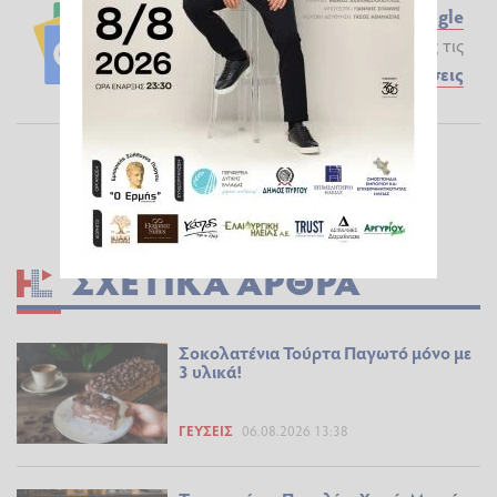
Ακολουθήστε το ilialive.gr στο
Google
News
και μάθετε πρώτοι όλες τις
Ειδήσεις
ΣΧΕΤΙΚΆ ΆΡΘΡΑ
Σοκολατένια Τούρτα Παγωτό μόνο με
3 υλικά!
ΓΕΎΣΕΙΣ
06.08.2026 13:38