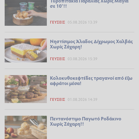
Τυροπιτάκια Παραλίας Χωρίς Μαγιά
σε 10'!!
ΓΕΎΣΕΙΣ
05.08.2026 13:39
Νηστίσιμος Άλαδος Δίχρωμος Χαλβάς
Χωρίς Ζάχαρη!
ΓΕΎΣΕΙΣ
03.08.2026 15:39
Κολοκυθοκεφτέδες τραγανοί από έξω
αφράτοι μέσα!
ΓΕΎΣΕΙΣ
01.08.2026 14:39
Πεντανόστιμο Παγωτό Ροδάκινο
Χωρίς Ζάχαρη!!