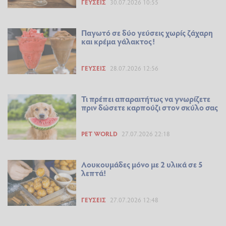
ΓΕΎΣΕΙΣ
30.07.2026 10:55
Παγωτό σε δύο γεύσεις χωρίς ζάχαρη
και κρέμα γάλακτος!
ΓΕΎΣΕΙΣ
28.07.2026 12:56
Τι πρέπει απαραιτήτως να γνωρίζετε
πριν δώσετε καρπούζι στον σκύλο σας
PET WORLD
27.07.2026 22:18
Λουκουμάδες μόνο με 2 υλικά σε 5
λεπτά!
ΓΕΎΣΕΙΣ
27.07.2026 12:48