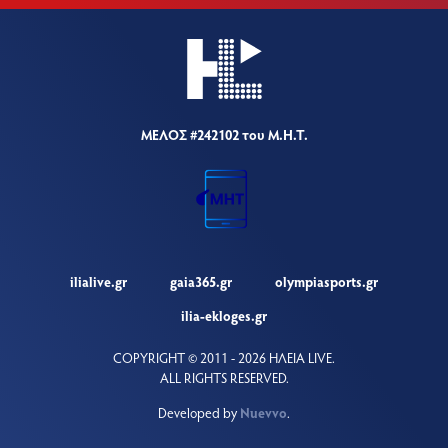
ΜΕΛΟΣ #242102 του Μ.Η.Τ.
ilialive.gr
gaia365.gr
olympiasports.gr
ilia-ekloges.gr
COPYRIGHT © 2011 - 2026 ΗΛΕΙΑ LIVE.
ALL RIGHTS RESERVED.
Developed by
Nuevvo
.