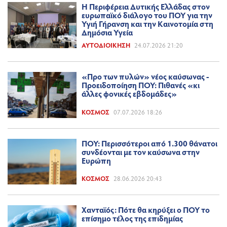
Η Περιφέρεια Δυτικής Ελλάδας στον
ευρωπαϊκό διάλογο του ΠΟΥ για την
Υγιή Γήρανση και την Καινοτομία στη
Δημόσια Υγεία
ΑΥΤΟΔΙΟΊΚΗΣΗ
24.07.2026 21:20
«Προ των πυλών» νέος καύσωνας -
Προειδοποίηση ΠΟΥ: Πιθανές «κι
άλλες φονικές εβδομάδες»
ΚΌΣΜΟΣ
07.07.2026 18:26
ΠΟΥ: Περισσότεροι από 1.300 θάνατοι
συνδέονται με τον καύσωνα στην
Ευρώπη
ΚΌΣΜΟΣ
28.06.2026 20:43
Χανταϊός: Πότε θα κηρύξει ο ΠΟΥ το
επίσημο τέλος της επιδημίας