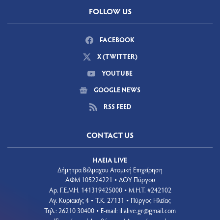
FOLLOW US
FACEBOOK
X (TWITTER)
YOUTUBE
GOOGLE NEWS
RSS FEED
CONTACT US
ΗΛΕΙΑ LIVE
Δήμητρα Βέλμαχου Ατομική Επιχείρηση
ΑΦΜ 105224221
ΔΟΥ Πύργου
•
Aρ. Γ.Ε.ΜΗ. 141319425000
Μ.Η.Τ. #242102
•
Αγ. Κυριακής 4
Τ.Κ. 27131
Πύργος Ηλείας
•
•
Τηλ.: 26210 30400
E-mail:
ilialive.gr@gmail.com
•