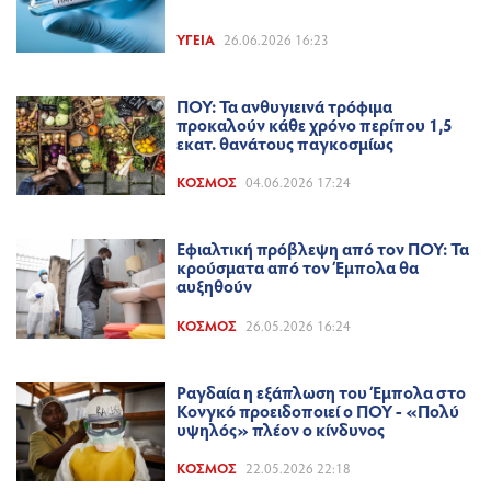
ΥΓΕΊΑ
26.06.2026 16:23
ΠΟΥ: Τα ανθυγιεινά τρόφιμα
προκαλούν κάθε χρόνο περίπου 1,5
εκατ. θανάτους παγκοσμίως
ΚΌΣΜΟΣ
04.06.2026 17:24
Εφιαλτική πρόβλεψη από τον ΠΟΥ: Τα
κρούσματα από τον Έμπολα θα
αυξηθούν
ΚΌΣΜΟΣ
26.05.2026 16:24
Ραγδαία η εξάπλωση του Έμπολα στο
Κονγκό προειδοποιεί ο ΠΟΥ - «Πολύ
υψηλός» πλέον ο κίνδυνος
ΚΌΣΜΟΣ
22.05.2026 22:18