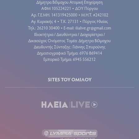
Δήμητρα Βέλμαχου Ατομική Επιχείρηση
ΑΦΜ 105224221
ΔΟΥ Πύργου
•
Aρ. Γ.Ε.ΜΗ. 141319425000
Μ.Η.Τ. #242102
•
Αγ. Κυριακής 4
Τ.Κ. 27131
Πύργος Ηλείας
•
•
Τηλ.: 26210 30400
E-mail:
ilialive.gr@gmail.com
•
Ιδιοκτήτρια / Διευθύντρια / Διαχειρίστρια /
Δικαιούχος Ονόματος Τομέα: Δήμητρα Βέλμαχου
Διευθυντής Σύνταξης: Γιάννης Σπυρούνης
Δημοσιογραφικό Τμήμα: 6976 869414
Εμπορικό Τμήμα: 6945 556212
SITES ΤΟΥ ΟΜΙΛΟΥ