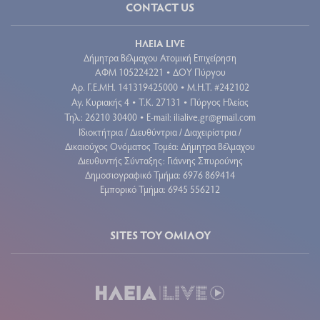
CONTACT US
ΗΛΕΙΑ LIVE
Δήμητρα Βέλμαχου Ατομική Επιχείρηση
ΑΦΜ 105224221
ΔΟΥ Πύργου
•
Aρ. Γ.Ε.ΜΗ. 141319425000
Μ.Η.Τ. #242102
•
Αγ. Κυριακής 4
Τ.Κ. 27131
Πύργος Ηλείας
•
•
Τηλ.: 26210 30400
E-mail:
ilialive.gr@gmail.com
•
Ιδιοκτήτρια / Διευθύντρια / Διαχειρίστρια /
Δικαιούχος Ονόματος Τομέα: Δήμητρα Βέλμαχου
Διευθυντής Σύνταξης: Γιάννης Σπυρούνης
Δημοσιογραφικό Τμήμα: 6976 869414
Εμπορικό Τμήμα: 6945 556212
SITES ΤΟΥ ΟΜΙΛΟΥ