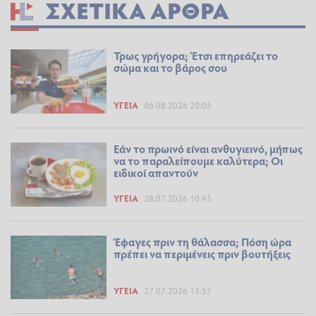
ΣΧΕΤΙΚΆ ΆΡΘΡΑ
Τρως γρήγορα; Έτσι επηρεάζει το
σώμα και το βάρος σου
ΥΓΕΊΑ
06.08.2026 20:05
Εάν το πρωινό είναι ανθυγιεινό, μήπως
να το παραλείπουμε καλύτερα; Οι
ειδικοί απαντούν
ΥΓΕΊΑ
28.07.2026 10:45
Έφαγες πριν τη θάλασσα; Πόση ώρα
πρέπει να περιμένεις πριν βουτήξεις
ΥΓΕΊΑ
27.07.2026 13:57