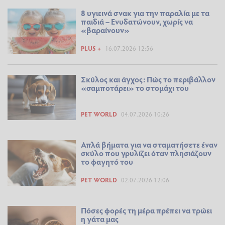
8 υγιεινά σνακ για την παραλία με τα
παιδιά – Ενυδατώνουν, χωρίς να
«βαραίνουν»
PLUS +
16.07.2026 12:56
Σκύλος και άγχος: Πώς το περιβάλλον
«σαμποτάρει» το στομάχι του
PET WORLD
04.07.2026 10:26
Απλά βήματα για να σταματήσετε έναν
σκύλο που γρυλίζει όταν πλησιάζουν
το φαγητό του
PET WORLD
02.07.2026 12:06
Πόσες φορές τη μέρα πρέπει να τρώει
η γάτα μας