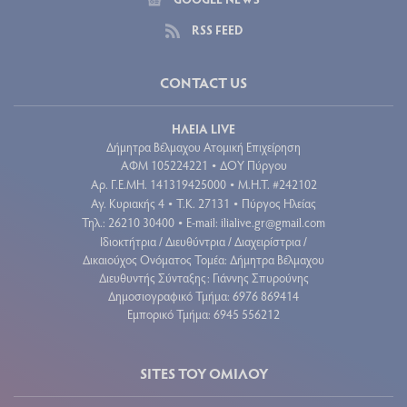
RSS FEED
CONTACT US
ΗΛΕΙΑ LIVE
Δήμητρα Βέλμαχου Ατομική Επιχείρηση
ΑΦΜ 105224221
ΔΟΥ Πύργου
•
Aρ. Γ.Ε.ΜΗ. 141319425000
Μ.Η.Τ. #242102
•
Αγ. Κυριακής 4
Τ.Κ. 27131
Πύργος Ηλείας
•
•
Τηλ.: 26210 30400
E-mail:
ilialive.gr@gmail.com
•
Ιδιοκτήτρια / Διευθύντρια / Διαχειρίστρια /
Δικαιούχος Ονόματος Τομέα: Δήμητρα Βέλμαχου
Διευθυντής Σύνταξης: Γιάννης Σπυρούνης
Δημοσιογραφικό Τμήμα: 6976 869414
Εμπορικό Τμήμα: 6945 556212
SITES ΤΟΥ ΟΜΙΛΟΥ