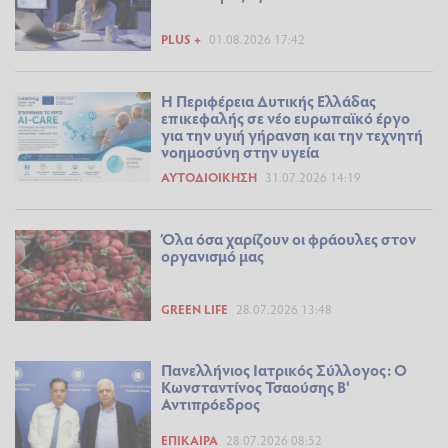
PLUS +
01.08.2026 17:42
Η Περιφέρεια Δυτικής Ελλάδας
επικεφαλής σε νέο ευρωπαϊκό έργο
για την υγιή γήρανση και την τεχνητή
νοημοσύνη στην υγεία
ΑΥΤΟΔΙΟΊΚΗΣΗ
31.07.2026 14:19
Όλα όσα χαρίζουν οι φράουλες στον
οργανισμό μας
GREEN LIFE
28.07.2026 13:48
Πανελλήνιος Ιατρικός Σύλλογος: Ο
Κωνσταντίνος Τσαούσης Β'
Αντιπρόεδρος
ΕΠΊΚΑΙΡΑ
28.07.2026 08:52