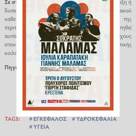
Σε σπάνιες περιπτώσεις,
όπου υπάρχει αντένδειξη ή
δυσκολία στην τοποθέτηση του περιφερειακού
καθετήρα παροχέτευσης του ΕΝΥ εντός της
περιτοναϊκής κοιλότητας, είναι δυνατό να τοποθετηθεί
αυτός είτε εντός ενός μεγάλου φλεβικού στελέχους
στον τράχηλο (σφαγίτιδα) είτε εντός της υπεζωκοτικής
κοιλότητας (στον θώρακα).
Πηγή
:
ygeiamou.gr
TAGS:
ΕΓΚΕΦΑΛΟΣ
ΥΔΡΟΚΕΦΑΛΙΑ
ΥΓΕΙΑ