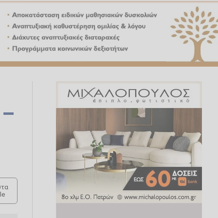
 –
τα
le