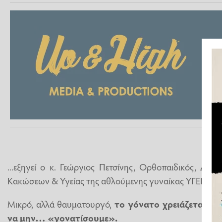
...εξηγεί ο κ. Γεώργιος Πετσίνης, Ορθοπαιδικός, Δι
Κακώσεων & Υγείας της αθλούμενης γυναίκας ΥΓΕΙΑ.
Μικρό, αλλά θαυματουργό,
το γόνατο χρειάζεται πρ
να μην… «γονατίσουμε».