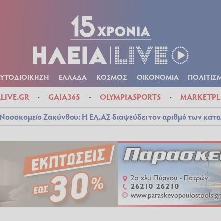
Α
ΠΟΛΙΤΙΚΑ
ΑΥΤΟΔΙΟΙΚΗΣΗ
ΕΛΛΑΔΑ
ΚΟΣΜΟΣ
ΟΙΚΟΝ
ΚΑΙΡΟΣ
ΑΥΤΟΔΙΟΙΚΗΣΗ
ΕΛΛΑΔΑ
ΚΟΣΜΟΣ
ΟΙΚΟΝΟΜΙΑ
ΠΟΛΙΤΙΣ
ALIVE.GR
GAIA365
OLYMPIASPORTS
MARKETPL
Νοσοκομείο Ζακύνθου: Η ΕΛ.ΑΣ διαψεύδει τον αριθμό των κατ