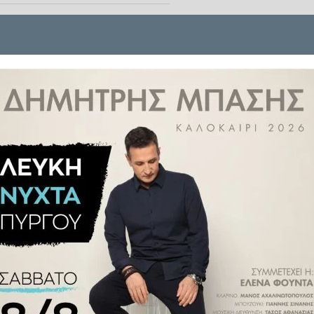
ευθυντής Κέντρου Μυοσκελετικών
οστασία για να μας βοηθήσει