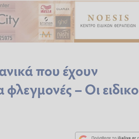
ανικά που έχουν
 φλεγμονές – Οι ειδικο
Πρόσθεσε το
ilialive.gr
σ