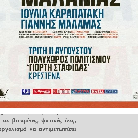
ονώδεις δίαιτες.
ωνα με τους ειδικούς: «Μέσα σε
α καθιστούν αντιφλεγμονώδη»,
ατροφής στο Πανεπιστήμιο της
aceae, η οποία περιλαμβάνει
ουν οι ντομάτες, οι πατάτες, οι
 το καγιέν.
, οι επιστήμονες τονίζουν ότι
σε βιταμίνες, φυτικές ίνες,
οργανισμό να αντιμετωπίσει