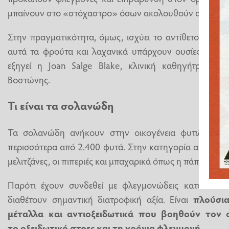
μπαίνουν στο «στόχαστρο» όσων ακολουθούν αντιφλεγμ
Στην πραγματικότητα, όμως, ισχύει το αντίθετο σύμφ
αυτά τα φρούτα και λαχανικά υπάρχουν ουσίες που τ
εξηγεί η Joan Salge Blake, κλινική καθηγήτρια δι
Βοστώνης.
Τι είναι τα σολανώδη
Τα σολανώδη ανήκουν στην οικογένεια φυτών Solan
περισσότερα από 2.400 φυτά. Στην κατηγορία αυτή ανήκ
μελιτζάνες, οι πιπεριές και μπαχαρικά όπως η πάπρικα και
Παρότι έχουν συνδεθεί με φλεγμονώδεις καταστάσεις
διαθέτουν σημαντική διατροφική αξία. Είναι
πλούσια 
μέταλλα και αντιοξειδωτικά που βοηθούν τον 
το
οξειδωτικό στρες
και τη χρόνια φλεγμονή.