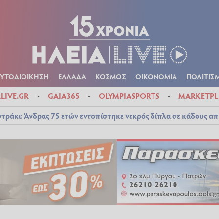
Α
ΠΟΛΙΤΙΚΑ
ΑΥΤΟΔΙΟΙΚΗΣΗ
ΕΛΛΑΔΑ
ΚΟΣΜΟΣ
ΟΙΚΟΝ
ΚΑΙΡΟΣ
ΑΥΤΟΔΙΟΙΚΗΣΗ
ΕΛΛΑΔΑ
ΚΟΣΜΟΣ
ΟΙΚΟΝΟΜΙΑ
ΠΟΛΙΤΙΣ
ALIVE.GR
GAIA365
OLYMPIASPORTS
MARKETPL
τράκι: Άνδρας 75 ετών εντοπίστηκε νεκρός δίπλα σε κάδους απ