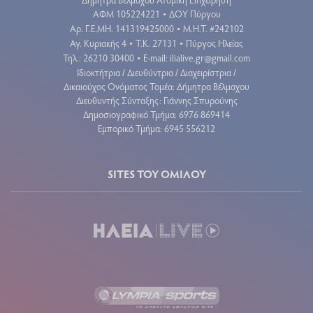
ΑΦΜ 105224221
ΔΟΥ Πύργου
•
Aρ. Γ.Ε.ΜΗ. 141319425000
Μ.Η.Τ. #242102
•
Αγ. Κυριακής 4
Τ.Κ. 27131
Πύργος Ηλείας
•
•
Τηλ.: 26210 30400
E-mail:
ilialive.gr@gmail.com
•
Ιδιοκτήτρια / Διευθύντρια / Διαχειρίστρια /
Δικαιούχος Ονόματος Τομέα: Δήμητρα Βέλμαχου
Διευθυντής Σύνταξης: Γιάννης Σπυρούνης
Δημοσιογραφικό Τμήμα: 6976 869414
Εμπορικό Τμήμα: 6945 556212
SITES ΤΟΥ ΟΜΙΛΟΥ