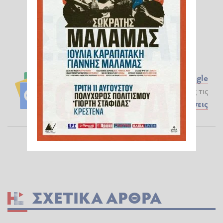
Ακολουθήστε το ilialive.gr στο
Google
News
και μάθετε πρώτοι όλες τις
Ειδήσεις
ΣΧΕΤΙΚΆ ΆΡΘΡΑ