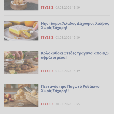
ΓΕΎΣΕΙΣ
05.08.2026 13:39
Νηστίσιμος Άλαδος Δίχρωμος Χαλβάς
Χωρίς Ζάχαρη!
ΓΕΎΣΕΙΣ
03.08.2026 15:39
Κολοκυθοκεφτέδες τραγανοί από έξω
αφράτοι μέσα!
ΓΕΎΣΕΙΣ
01.08.2026 14:39
Πεντανόστιμο Παγωτό Ροδάκινο
Χωρίς Ζάχαρη!!
ΓΕΎΣΕΙΣ
30.07.2026 10:55