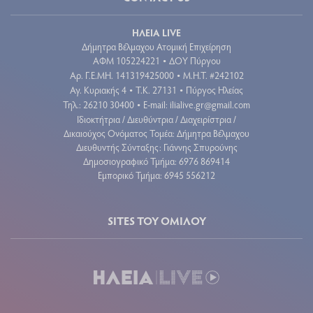
ΗΛΕΙΑ LIVE
Δήμητρα Βέλμαχου Ατομική Επιχείρηση
ΑΦΜ 105224221
ΔΟΥ Πύργου
•
Aρ. Γ.Ε.ΜΗ. 141319425000
Μ.Η.Τ. #242102
•
Αγ. Κυριακής 4
Τ.Κ. 27131
Πύργος Ηλείας
•
•
Τηλ.: 26210 30400
E-mail:
ilialive.gr@gmail.com
•
Ιδιοκτήτρια / Διευθύντρια / Διαχειρίστρια /
Δικαιούχος Ονόματος Τομέα: Δήμητρα Βέλμαχου
Διευθυντής Σύνταξης: Γιάννης Σπυρούνης
Δημοσιογραφικό Τμήμα: 6976 869414
Εμπορικό Τμήμα: 6945 556212
SITES ΤΟΥ ΟΜΙΛΟΥ