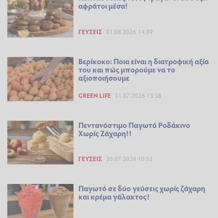
αφράτοι μέσα!
ΓΕΎΣΕΙΣ
01.08.2026 14:39
Βερίκοκο: Ποια είναι η διατροφική αξία
του και πώς μπορούμε να το
αξιοποιήσουμε
GREEN LIFE
31.07.2026 13:38
Πεντανόστιμο Παγωτό Ροδάκινο
Χωρίς Ζάχαρη!!
ΓΕΎΣΕΙΣ
30.07.2026 10:55
Παγωτό σε δύο γεύσεις χωρίς ζάχαρη
και κρέμα γάλακτος!