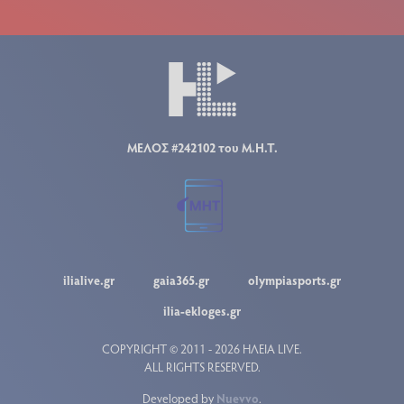
ΜΕΛΟΣ #242102 του Μ.Η.Τ.
ilialive.gr
gaia365.gr
olympiasports.gr
ilia-ekloges.gr
COPYRIGHT © 2011 - 2026 ΗΛΕΙΑ LIVE.
ALL RIGHTS RESERVED.
Developed by
Nuevvo
.