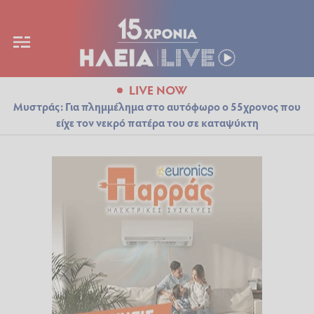
LIVE NOW
Μυστράς: Για πλημμέλημα στο αυτόφωρο ο 55χρονος που
είχε τον νεκρό πατέρα του σε καταψύκτη