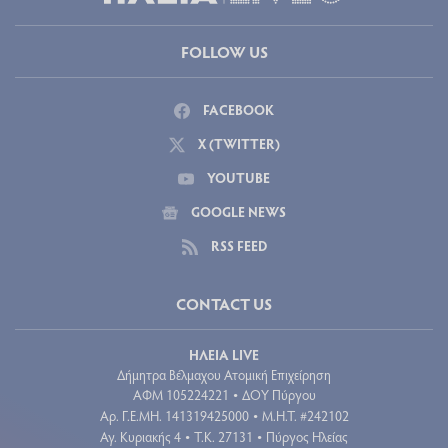
FOLLOW US
FACEBOOK
X (TWITTER)
YOUTUBE
GOOGLE NEWS
RSS FEED
CONTACT US
ΗΛΕΙΑ LIVE
Δήμητρα Βέλμαχου Ατομική Επιχείρηση
ΑΦΜ 105224221
ΔΟΥ Πύργου
•
Aρ. Γ.Ε.ΜΗ. 141319425000
Μ.Η.Τ. #242102
•
Αγ. Κυριακής 4
Τ.Κ. 27131
Πύργος Ηλείας
•
•