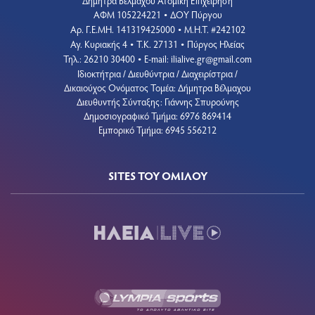
Δήμητρα Βέλμαχου Ατομική Επιχείρηση
ΑΦΜ 105224221
ΔΟΥ Πύργου
•
Aρ. Γ.Ε.ΜΗ. 141319425000
Μ.Η.Τ. #242102
•
Αγ. Κυριακής 4
Τ.Κ. 27131
Πύργος Ηλείας
•
•
Τηλ.: 26210 30400
E-mail:
ilialive.gr@gmail.com
•
Ιδιοκτήτρια / Διευθύντρια / Διαχειρίστρια /
Δικαιούχος Ονόματος Τομέα: Δήμητρα Βέλμαχου
Διευθυντής Σύνταξης: Γιάννης Σπυρούνης
Δημοσιογραφικό Τμήμα: 6976 869414
Εμπορικό Τμήμα: 6945 556212
SITES ΤΟΥ ΟΜΙΛΟΥ